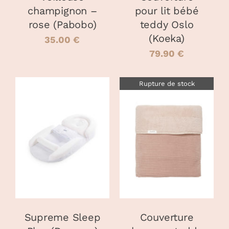
ÊTRE
champignon –
pour lit bébé
CHOISIES
rose (Pabobo)
teddy Oslo
SUR
LA
(Koeka)
35.00
€
PAGE
79.90
€
DU
PRODUIT
Rupture de stock
AJOUTER AU
PANIER
/
DÉTAILS
DÉTAILS
Supreme Sleep
Couverture