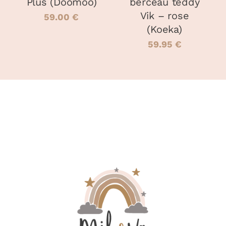
Plus (Doomoo)
berceau teddy
Vik – rose
59.00
€
(Koeka)
59.95
€