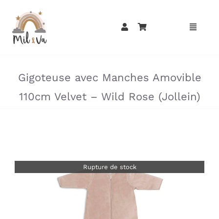
Passer
au
contenu
»
»
Gigoteuse avec Manches Amovible
110cm Velvet – Wild Rose (Jollein)
Rupture de stock