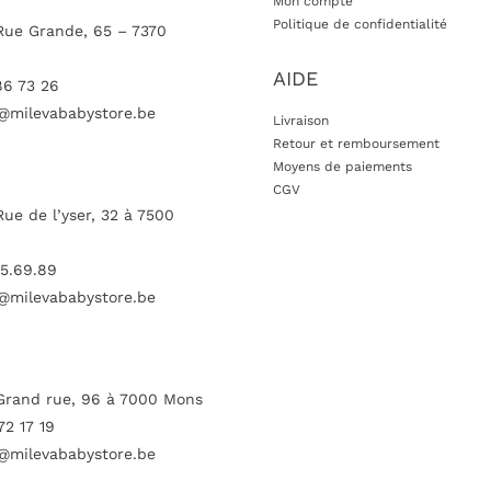
Mon compte
Politique de confidentialité
Rue Grande, 65 – 7370
AIDE
86 73 26
@milevababystore.be
Livraison
Retour et remboursement
Moyens de paiements
CGV
Rue de l’yser, 32 à 7500
5.69.89
@milevababystore.be
Grand rue, 96 à 7000 Mons
72 17 19
@milevababystore.be