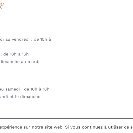
RE
i au vendredi : de 10h à
: de 10h à 16h
dimanche au mardi
u samedi : de 10h à 18h
undi et le dimanche
xpérience sur notre site web. Si vous continuez à utiliser ce si
ght 2026 | Mil&va Babystore All Rights Reserved | Powered by
Co