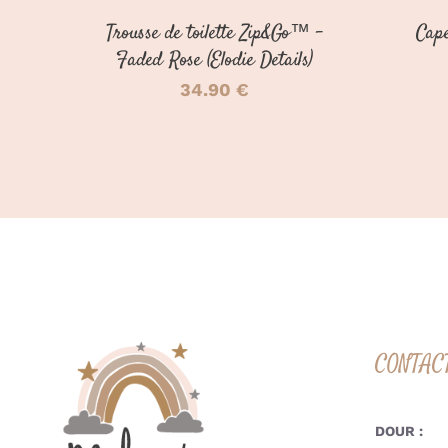
Trousse de toilette Zip&Go™ –
Cape
Faded Rose (Elodie Details)
34.90
€
CONTAC
DOUR :