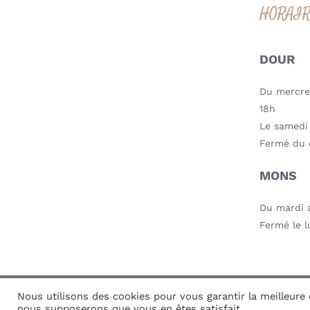
HORAI
DOUR
Du mercred
18h
Le samedi 
Fermé du 
MONS
Du mardi a
Fermé le l
Nous utilisons des cookies pour vous garantir la meilleure e
© Copyri
nous supposerons que vous en êtes satisfait.