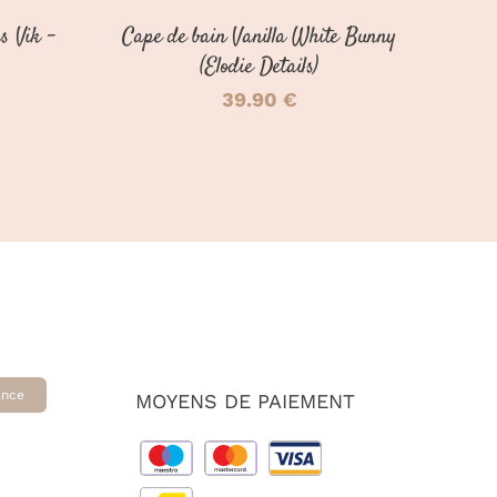
s Vik –
Cape de bain Vanilla White Bunny
(Elodie Details)
39.90
€
ance
MOYENS DE PAIEMENT