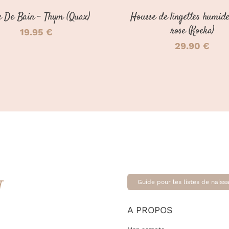
 De Bain – Thym (Quax)
Housse de lingettes humide
rose (Koeka)
19.95
€
29.90
€
T
Guide pour les listes de naiss
A PROPOS