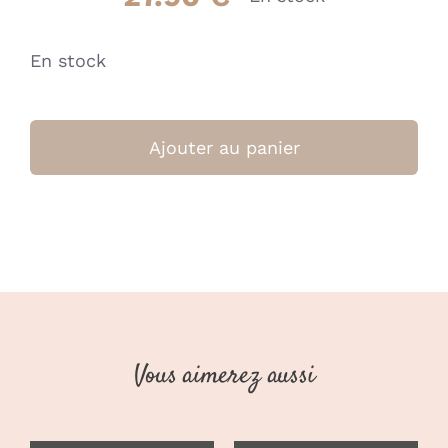
En stock
quantité
de
Ajouter au panier
Huile
corps
sublimante
-
doomoo
x
Shinncare
(Doomoo)
Vous aimerez aussi