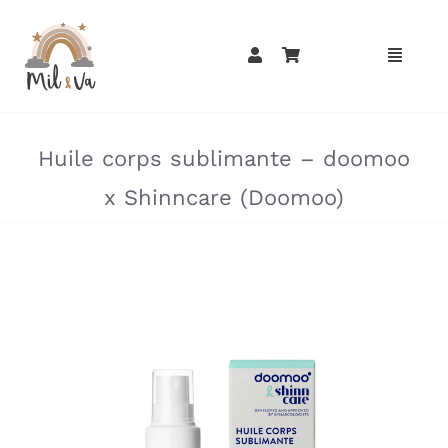
Passer
au
contenu
»
»
Huile corps sublimante – doomoo
x Shinncare (Doomoo)