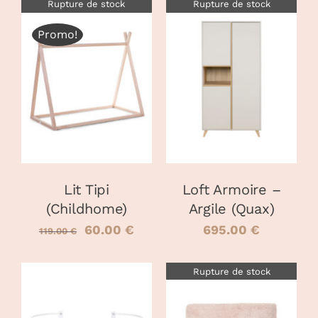
Rupture de stock
Rupture de stock
Promo!
DÉTAILS
DÉTAILS
Lit Tipi
Loft Armoire –
(Childhome)
Argile (Quax)
Le
Le
60.00
€
695.00
€
119.00
€
prix
prix
Rupture de stock
initial
actuel
était :
est :