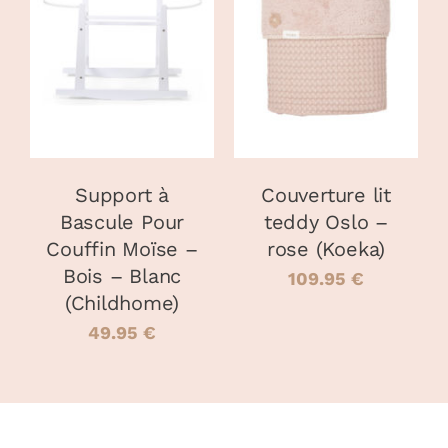
119.00 €.
60.00 €.
AJOUTER AU
PANIER
/
DÉTAILS
DÉTAILS
Support à
Couverture lit
Bascule Pour
teddy Oslo –
Couffin Moïse –
rose (Koeka)
Bois – Blanc
109.95
€
(Childhome)
49.95
€