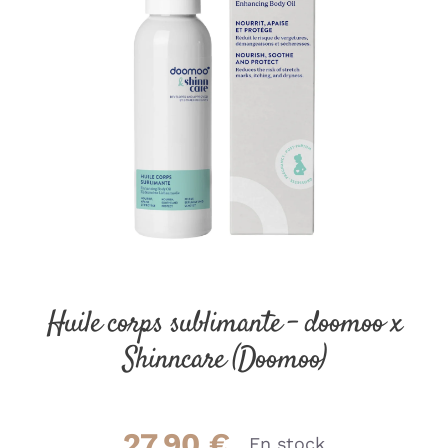
Huile corps sublimante – doomoo x
Shinncare (Doomoo)
27.90
€
En stock