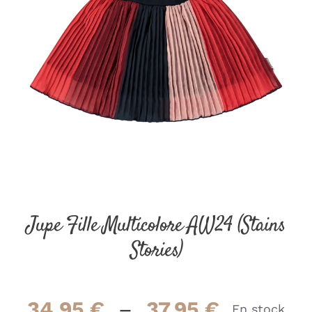
Jupe Fille Multicolore AW24 (Stains
Stories)
Plage
34.95
€
–
37.95
€
En stock