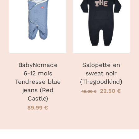
AJOUTER AU
CHOIX DES
CE
PANIER
/
OPTIONS
/
PRODUIT
DÉTAILS
DÉTAILS
A
PLUSIEURS
VARIATIONS
LES
OPTIONS
PEUVENT
BabyNomade
Salopette en
ÊTRE
6-12 mois
sweat noir
CHOISIES
Tendresse blue
(Thegoodkind)
SUR
LA
jeans (Red
Le
Le
22.50
€
45.00
€
PAGE
Castle)
prix
prix
DU
89.99
€
PRODUIT
initial
actuel
était :
est :
45.00 €.
22.50 