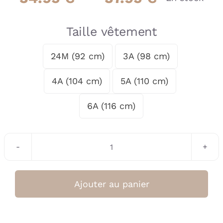
de
prix :
Taille vêtement
34.95 €
24M (92 cm)
3A (98 cm)

à
4A (104 cm)
5A (110 cm)
37.95 €
6A (116 cm)
quantité
de
Jupe
Ajouter au panier
Fille
Multicolore
AW24