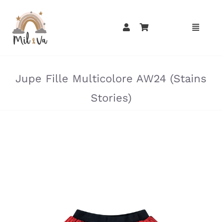
Passer
au
contenu
»
»
Jupe Fille Multicolore AW24 (Stains
Stories)