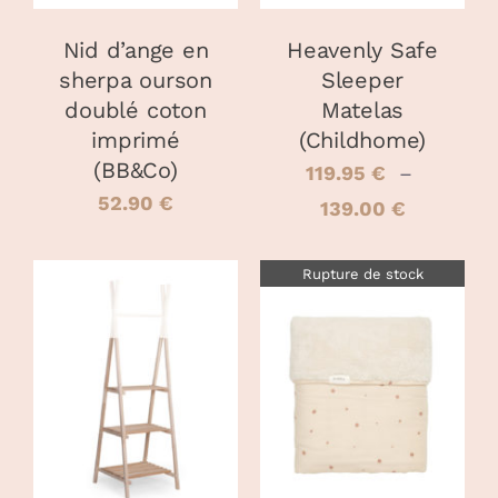
OPTIONS
PEUVENT
Nid d’ange en
Heavenly Safe
ÊTRE
sherpa ourson
Sleeper
CHOISIES
doublé coton
Matelas
SUR
LA
imprimé
(Childhome)
PAGE
(BB&Co)
119.95
€
–
DU
52.90
€
PRODUIT
Plage
139.00
€
de
Rupture de stock
prix :
119.95 €
à
AJOUTER AU
139.00 €
PANIER
/
DÉTAILS
DÉTAILS