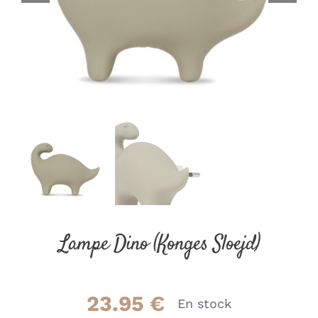
Lampe Dino (Konges Sloejd)
23.95
€
En stock