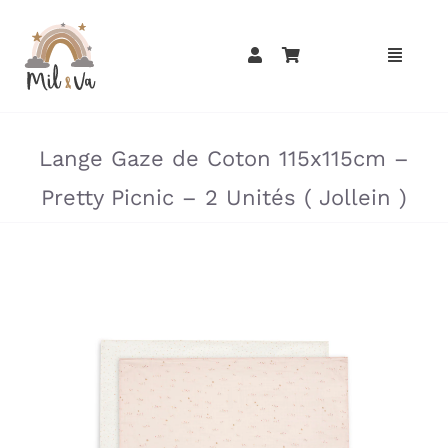
Passer
au
contenu
»
»
Lange Gaze de Coton 115x115cm –
Pretty Picnic – 2 Unités ( Jollein )