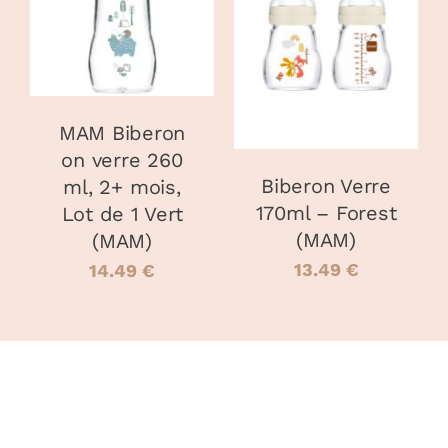
PANIER
/
CHOIX DES
CE
DÉTAILS
OPTIONS
/
PRODUIT
DÉTAILS
A
PLUSIEURS
VARIATIONS
MAM Biberon
LES
OPTIONS
on verre 260
PEUVENT
Biberon Verre
ml, 2+ mois,
ÊTRE
170ml – Forest
Lot de 1 Vert
CHOISIES
(MAM)
(MAM)
SUR
LA
13.49
€
14.49
€
PAGE
DU
PRODUIT