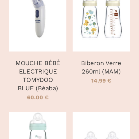
AJOUTER AU
CHOIX DES
CE
PANIER
/
OPTIONS
/
PRODUIT
DÉTAILS
DÉTAILS
A
PLUSIEURS
VARIATIONS
LES
OPTIONS
PEUVENT
MOUCHE BÉBÉ
Biberon Verre
ÊTRE
ELECTRIQUE
260ml (MAM)
CHOISIES
TOMYDOO
SUR
14.99
€
LA
BLUE (Béaba)
PAGE
60.00
€
DU
PRODUIT
AJOUTER AU