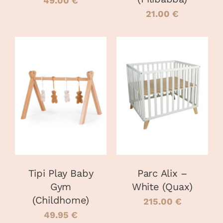
SUR
49.00
€
LA
21.00
€
PAGE
DU
PRODUIT
AJOUTER AU
AJOUTER AU
PANIER
/
PANIER
/
DÉTAILS
DÉTAILS
Tipi Play Baby
Parc Alix –
Gym
White (Quax)
(Childhome)
215.00
€
49.95
€