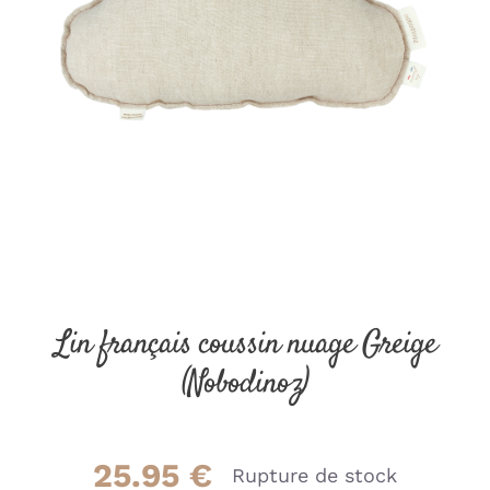
Lin français coussin nuage Greige
(Nobodinoz)
25.95
€
Rupture de stock