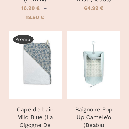
SUR
LA
16.90
€
–
64.99
€
PAGE
Plage
18.90
€
DU
PRODUIT
de
prix :
Promo!
16.90 €
à
AJOUTER AU
AJOUTER AU
18.90 €
PANIER
/
PANIER
/
DÉTAILS
DÉTAILS
Cape de bain
Baignoire Pop
Milo Blue (La
Up Camele’o
Cigogne De
(Béaba)