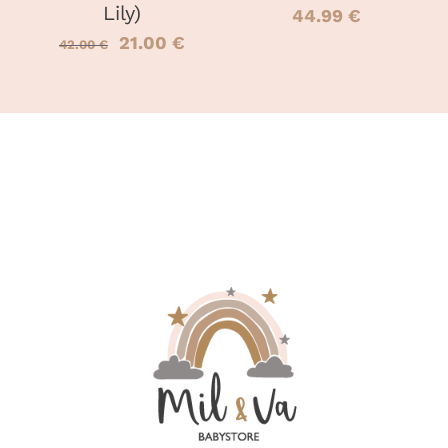
Lily)
44.99
€
Le
Le
21.00
€
42.00
€
prix
prix
initial
actuel
était :
est :
42.00 €.
21.00 €.