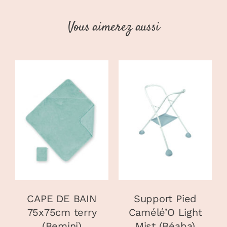
Vous aimerez aussi
CHOIX DES
AJOUTER AU
CE
OPTIONS
/
PANIER
/
PRODUIT
DÉTAILS
DÉTAILS
A
PLUSIEURS
VARIATIONS.
LES
OPTIONS
PEUVENT
CAPE DE BAIN
Support Pied
ÊTRE
75x75cm terry
Camélé’O Light
CHOISIES
(Bemini)
Mist (Béaba)