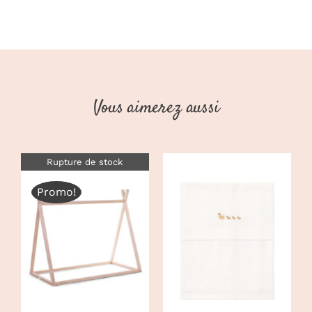
Vous aimerez aussi
Rupture de stock
Promo!
AJOUTER AU
DÉTAILS
PANIER
/
DÉTAILS