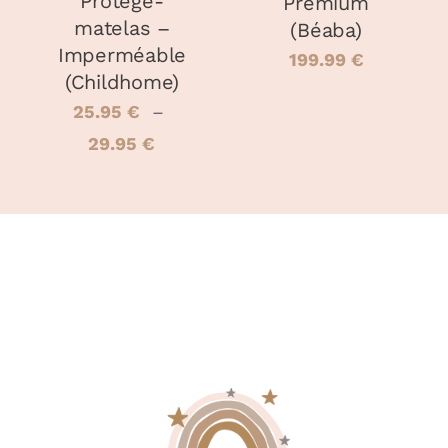
Protège-
Premium
ÊTRE
matelas –
(Béaba)
CHOISIES
Imperméable
SUR
199.99
€
LA
(Childhome)
PAGE
25.95
€
–
DU
PRODUIT
Plage
29.95
€
de
prix :
25.95 €
à
29.95 €