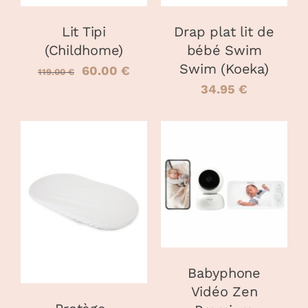
Lit Tipi
Drap plat lit de
(Childhome)
bébé Swim
Swim (Koeka)
Le
Le
60.00
€
119.00
€
34.95
€
prix
prix
initial
actuel
était :
est :
119.00 €.
60.00 €.
AJOUTER AU
PANIER
/
CHOIX DES
CE
DÉTAILS
OPTIONS
/
PRODUIT
DÉTAILS
A
PLUSIEURS
VARIATIONS.
Babyphone
LES
OPTIONS
Vidéo Zen
PEUVENT