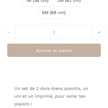
1M (56 cm)
3M (62 cm)

6M (68 cm)
quantité
de
Lot
Ajouter au panier
2
dors-
biens
blanc
+
Un set de 2 dors-biens assortis, un
imp.
uni et un imprimé, pour varier les
cœurs
(BB
plaisirs !