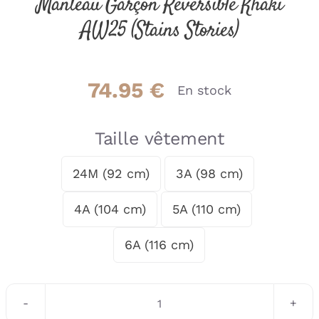
Manteau Garçon Réversible Khaki
AW25 (Stains Stories)
74.95
€
En stock
Taille vêtement
24M (92 cm)
3A (98 cm)

4A (104 cm)
5A (110 cm)
6A (116 cm)
quantité