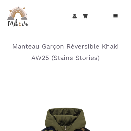
Passer
au
contenu
»
»
Manteau Garçon Réversible Khaki
AW25 (Stains Stories)