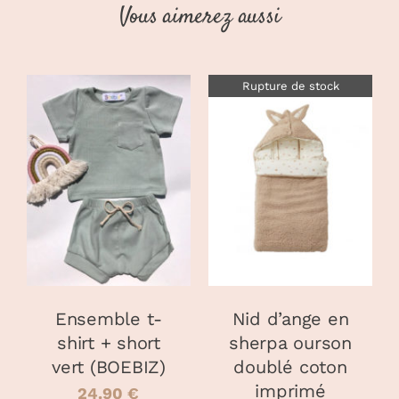
Vous aimerez aussi
Rupture de stock
CHOIX DES
CE
OPTIONS
/
DÉTAILS
PRODUIT
DÉTAILS
A
PLUSIEURS
VARIATIONS.
LES
OPTIONS
PEUVENT
Ensemble t-
Nid d’ange en
ÊTRE
shirt + short
sherpa ourson
CHOISIES
vert (BOEBIZ)
doublé coton
SUR
LA
imprimé
24.90
€