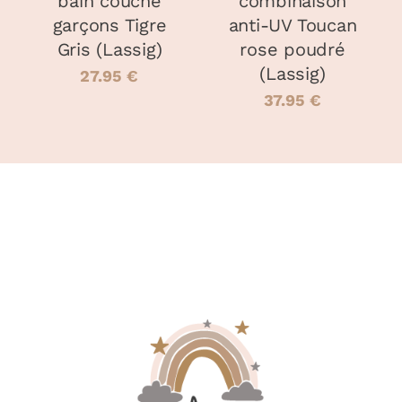
bain couche
combinaison
CHOISIES
garçons Tigre
anti-UV Toucan
SUR
LA
Gris (Lassig)
rose poudré
PAGE
(Lassig)
27.95
€
DU
37.95
€
PRODUIT