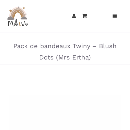
Passer
au
contenu
»
»
Pack de bandeaux Twiny – Blush
Dots (Mrs Ertha)