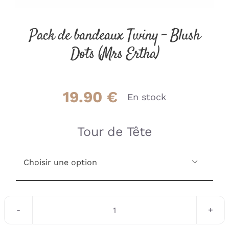
Pack de bandeaux Twiny – Blush
Dots (Mrs Ertha)
19.90
€
En stock
Tour de Tête

quantité