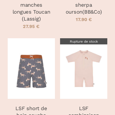
manches
sherpa
SUR
SUR
LA
LA
longues Toucan
ourson(BB&Co)
PAGE
PAGE
(Lassig)
17.90
€
DU
DU
27.95
€
PRODUIT
PRODUIT
Rupture de stock
CHOIX DES
CE
OPTIONS
/
DÉTAILS
PRODUIT
DÉTAILS
A
PLUSIEURS
VARIATIONS.
LES
OPTIONS
PEUVENT
LSF short de
LSF
ÊTRE