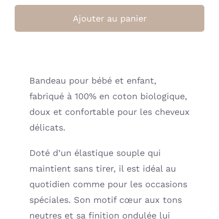
de
Pack
Ajouter au panier
de
bandeaux
Twiny
-
Bandeau pour bébé et enfant,
Blush
fabriqué à 100% en coton biologique,
Dots
(Mrs
doux et confortable pour les cheveux
Ertha)
délicats.
Doté d’un élastique souple qui
maintient sans tirer, il est idéal au
quotidien comme pour les occasions
spéciales. Son motif cœur aux tons
neutres et sa finition ondulée lui