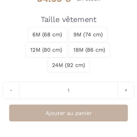
Taille vêtement
6M (68 cm)
9M (74 cm)

12M (80 cm)
18M (86 cm)
24M (92 cm)
quantité
de
Pull
Ajouter au panier
Grey
Melange
Bébé