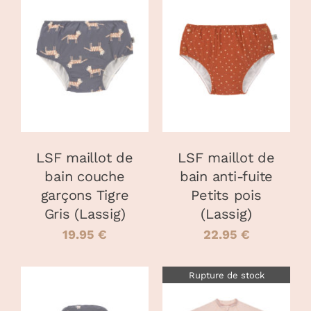
CHOIX DES
CHOIX DES
CE
CE
OPTIONS
/
OPTIONS
/
PRODUIT
PRODUIT
DÉTAILS
DÉTAILS
A
A
PLUSIEURS
PLUSIEURS
VARIATIONS.
VARIATIONS
LES
LES
OPTIONS
OPTIONS
PEUVENT
PEUVENT
LSF maillot de
LSF maillot de
ÊTRE
ÊTRE
bain couche
bain anti-fuite
CHOISIES
CHOISIES
garçons Tigre
Petits pois
SUR
SUR
LA
LA
Gris (Lassig)
(Lassig)
PAGE
PAGE
19.95
€
22.95
€
DU
DU
PRODUIT
PRODUIT
Rupture de stock