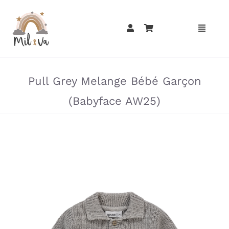
Passer
au
contenu
»
»
Pull Grey Melange Bébé Garçon
(Babyface AW25)