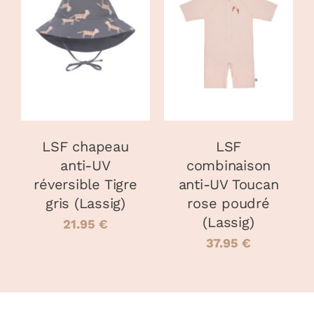
CHOIX DES
CE
OPTIONS
/
DÉTAILS
PRODUIT
DÉTAILS
A
PLUSIEURS
VARIATIONS.
LES
OPTIONS
PEUVENT
LSF chapeau
LSF
ÊTRE
anti-UV
combinaison
CHOISIES
réversible Tigre
anti-UV Toucan
SUR
LA
gris (Lassig)
rose poudré
PAGE
(Lassig)
21.95
€
DU
37.95
€
PRODUIT