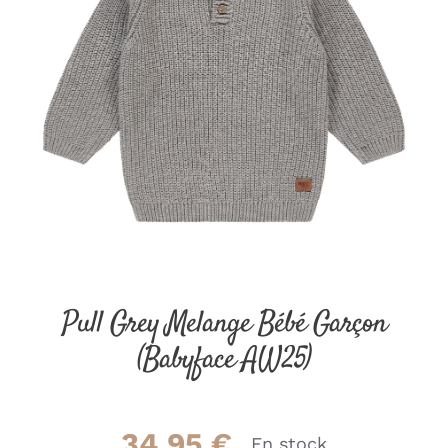
Pull Grey Melange Bébé Garçon
(Babyface AW25)
34.95
€
En stock