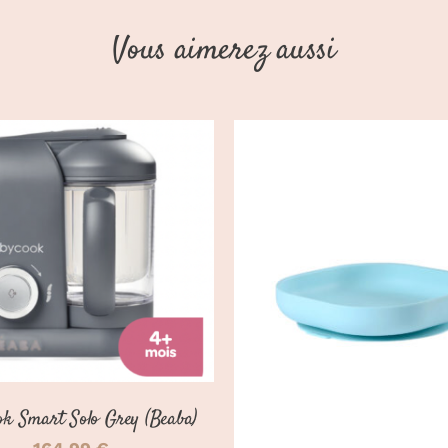
Vous aimerez aussi
OUTER AU PANIER
/
DÉTAILS
CHOIX DES OPTIONS
DÉTAILS
ok Smart Solo Grey (Beaba)