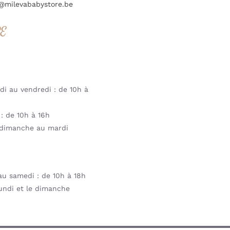
@milevababystore.be
RE
i au vendredi : de 10h à
: de 10h à 16h
dimanche au mardi
u samedi : de 10h à 18h
undi et le dimanche