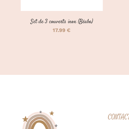
ÊTRE
CHOISIES
SUR
Set de 3 couverts inox (Béaba)
LA
PAGE
17.99
€
DU
PRODUIT
CONTAC