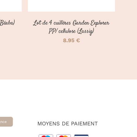
ÊTRE
CHOISIES
SUR
(Béaba)
Lot de 4 cuillères Garden Explorer
LA
PAGE
PP/ cellulose (Lassig)
DU
8.95
€
PRODUIT
ance
MOYENS DE PAIEMENT