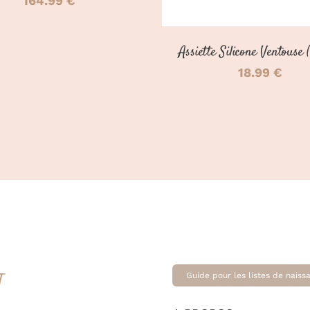
164.99
€
Assiette Silicone Ventouse 
18.99
€
T
Guide pour les listes de naiss