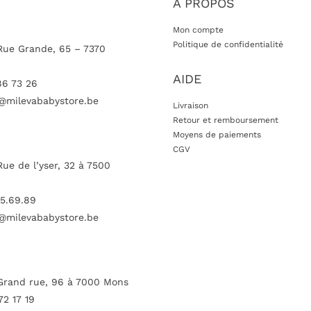
A PROPOS
Mon compte
Politique de confidentialité
Rue Grande, 65 – 7370
AIDE
86 73 26
@milevababystore.be
Livraison
Retour et remboursement
Moyens de paiements
CGV
Rue de l’yser, 32 à 7500
5.69.89
@milevababystore.be
Grand rue, 96 à 7000 Mons
72 17 19