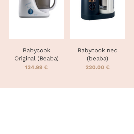
CE
PANIER
/
OPTIONS
/
PRODUIT
DÉTAILS
DÉTAILS
A
PLUSIEURS
VARIATIONS
LES
OPTIONS
PEUVENT
Babycook
Babycook neo
ÊTRE
Original (Beaba)
(beaba)
CHOISIES
SUR
134.99
€
220.00
€
LA
PAGE
DU
PRODUIT