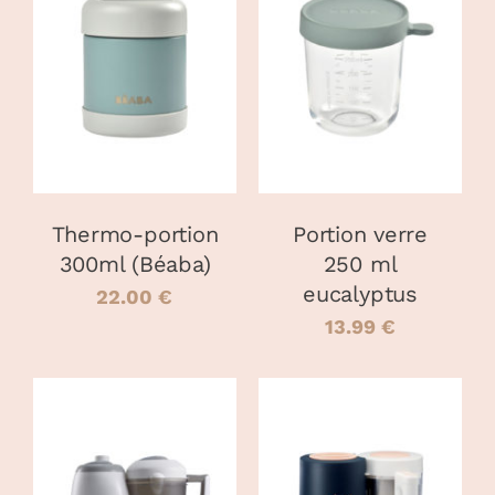
CHOIX DES
AJOUTER AU
CE
OPTIONS
/
PANIER
/
PRODUIT
DÉTAILS
DÉTAILS
A
PLUSIEURS
VARIATIONS.
LES
OPTIONS
PEUVENT
Thermo-portion
Portion verre
ÊTRE
300ml (Béaba)
250 ml
CHOISIES
eucalyptus
SUR
22.00
€
LA
13.99
€
PAGE
DU
PRODUIT
AJOUTER AU
CHOIX DES