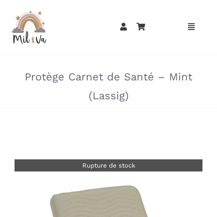
Passer
au
contenu
»
»
Protège Carnet de Santé – Mint
(Lassig)
Rupture de stock