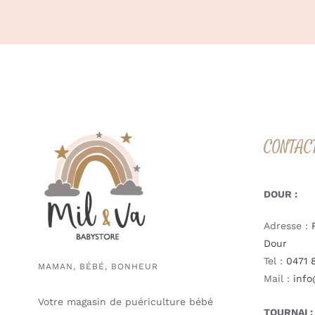
CONTAC
DOUR :
Adresse :
Dour
Tel :
0471 
MAMAN, BÉBÉ, BONHEUR
Mail :
info
Votre magasin de puériculture bébé
TOURNAI :