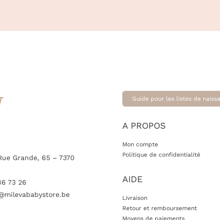
T
Guide pour les listes de naiss
A PROPOS
Mon compte
Politique de confidentialité
Rue Grande, 65 – 7370
AIDE
86 73 26
@milevababystore.be
Livraison
Retour et remboursement
Moyens de paiements