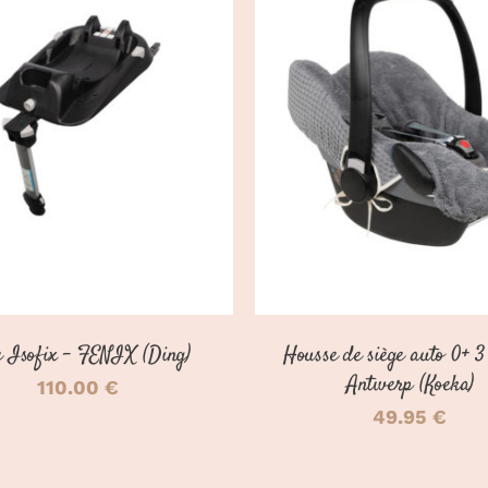
OUTER AU PANIER
/
CHOIX DES OPTIONS
DÉTAILS
DÉTAILS
 Isofix – FENIX (Ding)
Housse de siège auto 0+ 3
Antwerp (Koeka)
110.00
€
49.95
€