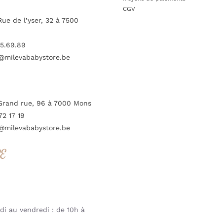
CGV
Rue de l’yser, 32 à 7500
5.69.89
@milevababystore.be
Grand rue, 96 à 7000 Mons
72 17 19
@milevababystore.be
RE
i au vendredi : de 10h à