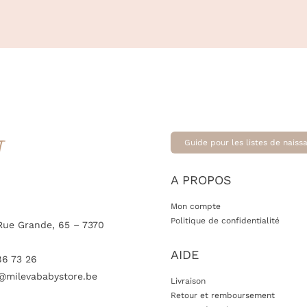
initial
actuel
était :
est :
45.00 €.
22.50 €.
T
Guide pour les listes de naiss
A PROPOS
Mon compte
Politique de confidentialité
Rue Grande, 65 – 7370
AIDE
86 73 26
@milevababystore.be
Livraison
Retour et remboursement