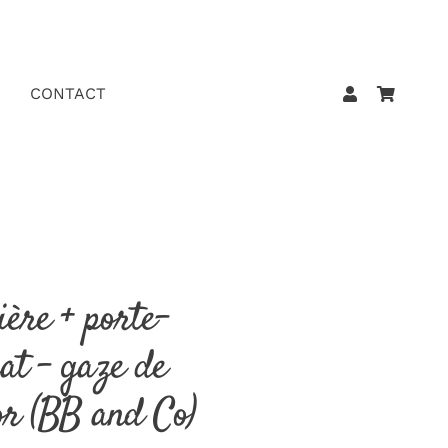
CONTACT
ière + porte-
at – gaze de
 or (BB and Co)