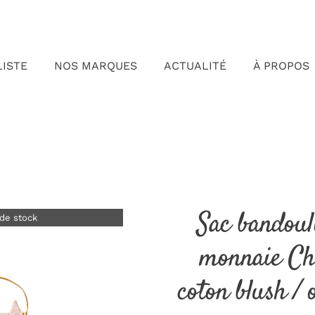
LISTE
NOS MARQUES
ACTUALITÉ
À PROPOS
Sac bandoul
de stock
monnaie Ch
coton blush /