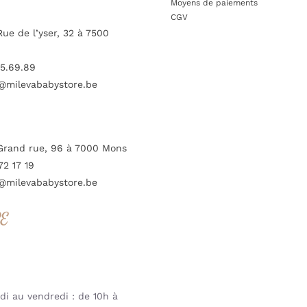
Moyens de paiements
CGV
Rue de l’yser, 32 à 7500
5.69.89
@milevababystore.be
Grand rue, 96 à 7000 Mons
72 17 19
@milevababystore.be
RE
i au vendredi : de 10h à