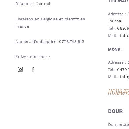
TOURNAI :
à Dour et
Tournai
Adresse :
Livraison en Belgique et bientôt en
Tournai
France
Tel :
069/5
Mail :
info
Numéro d’entreprise: 0778.743.813
MONS :
Suivez-nous sur :
Adresse :
Tel :
0470 
Mail :
info
HORAI
DOUR
Du mercred