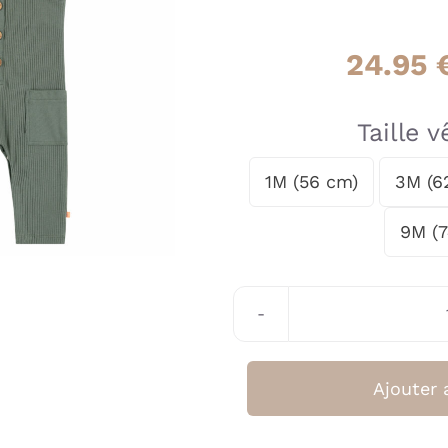
24.95
Taille 
1M (56 cm)
3M (6

9M (
Ajouter 