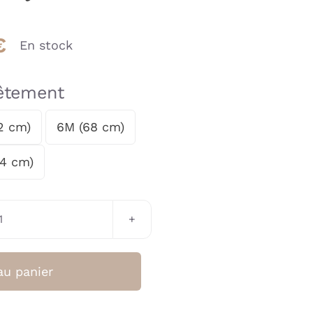
€
En stock
vêtement
2 cm)
6M (68 cm)
74 cm)
quantité
de
Salopette
au panier
bébé
garçon