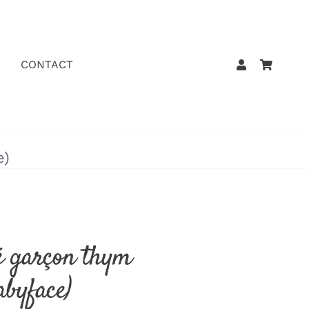
CONTACT
e)
bé garçon thym
abyface)