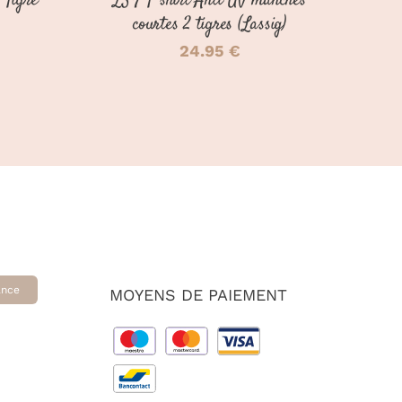
 Tigre
LSF T-shirt Anti-UV manches
LA
LA
PAGE
PAGE
courtes 2 tigres (Lassig)
DU
DU
24.95
€
PRODUIT
PRODUIT
ance
MOYENS DE PAIEMENT