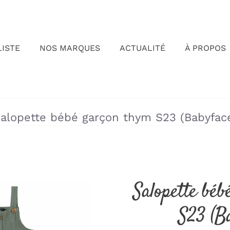
LISTE
NOS MARQUES
ACTUALITÉ
À PROPOS
»
»
alopette bébé garçon thym S23 (Babyfac
Salopette bé
S23 (B