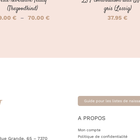
Veste réversible Teddy
LSF combinaison anti-UV
LA
PAGE
(Thegoodkind)
gris (Lassig)
DU
Plage
9.00
€
–
70.00
€
37.95
€
PRODUIT
de
prix :
49.00 €
à
70.00 €
T
Guide pour les listes de naiss
A PROPOS
Mon compte
Politique de confidentialité
Rue Grande, 65 – 7370