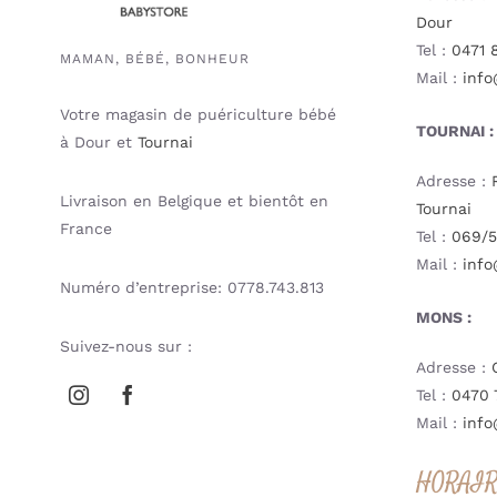
Dour
Tel :
0471 
MAMAN, BÉBÉ, BONHEUR
Mail :
info
Votre magasin de puériculture bébé
TOURNAI :
à Dour et
Tournai
Adresse :
Livraison en Belgique et bientôt en
Tournai
France
Tel :
069/5
Mail :
info
Numéro d’entreprise: 0778.743.813
MONS :
Suivez-nous sur :
Adresse :
Tel :
0470 
Mail :
info
HORAI