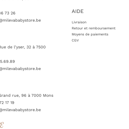
AIDE
86 73 26
@milevababystore.be
Livraison
Retour et remboursement
Moyens de paiements
CGV
Rue de l’yser, 32 à 7500
5.69.89
@milevababystore.be
Grand rue, 96 à 7000 Mons
72 17 19
@milevababystore.be
RE