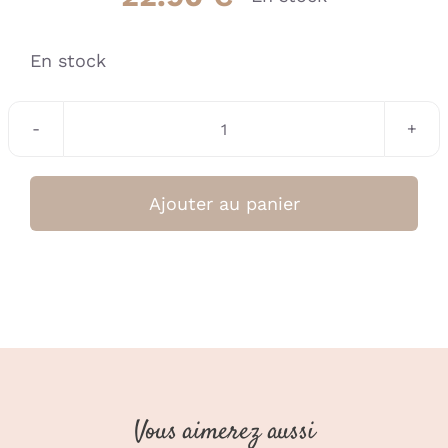
En stock
quantité
de
Set
Ajouter au panier
bandeau
de
soins
+
manchons
dans
pochon
–
Vous aimerez aussi