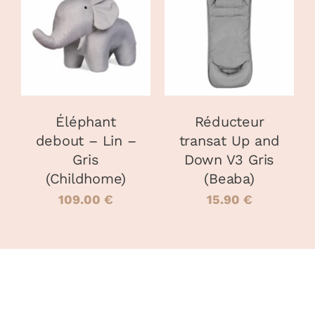
AJOUTER AU
PANIER
/
DÉTAILS
DÉTAILS
Éléphant
Réducteur
debout – Lin –
transat Up and
Gris
Down V3 Gris
(Childhome)
(Beaba)
109.00
€
15.90
€