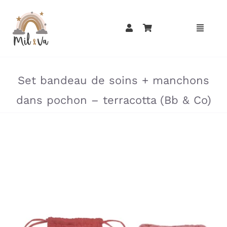
Passer
au
contenu
»
»
Set bandeau de soins + manchons
dans pochon – terracotta (Bb & Co)