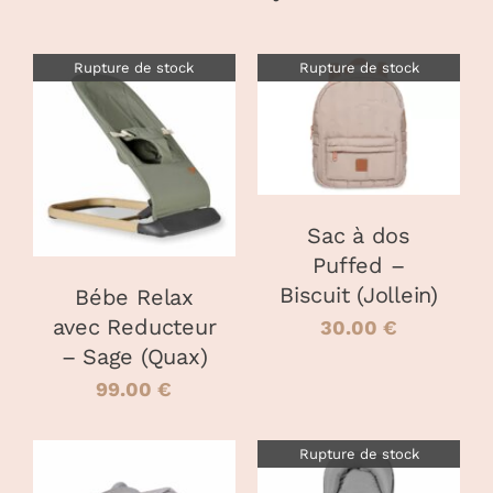
terracotta
(Bb
&
Rupture de stock
Rupture de stock
Co)
DÉTAILS
DÉTAILS
Sac à dos
Puffed –
Biscuit (Jollein)
Bébe Relax
avec Reducteur
30.00
€
– Sage (Quax)
99.00
€
Rupture de stock