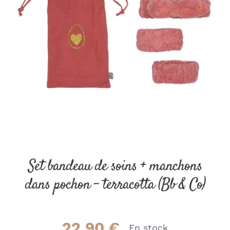
Set bandeau de soins + manchons
dans pochon – terracotta (Bb & Co)
22.90
€
En stock