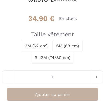
34.90
€
En stock
Taille vêtement
3M (62 cm)
6M (68 cm)

9-12M (74/80 cm)
quantité
de
Short
Ajouter au panier
tricoté