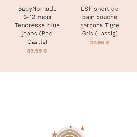
OPTIONS
PEUVENT
BabyNomade
LSF short de
ÊTRE
6-12 mois
bain couche
CHOISIES
Tendresse blue
garçons Tigre
SUR
LA
jeans (Red
Gris (Lassig)
PAGE
Castle)
27.95
€
DU
89.99
€
PRODUIT