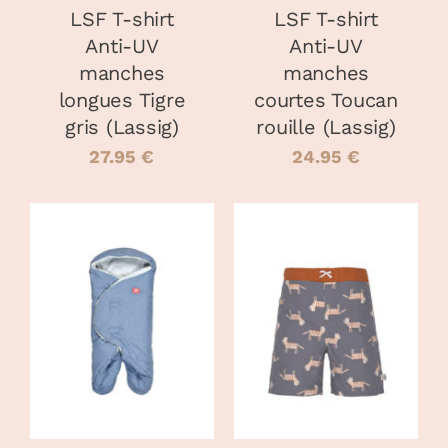
PEUVENT
PEUVENT
LSF T-shirt
LSF T-shirt
ÊTRE
ÊTRE
Anti-UV
Anti-UV
CHOISIES
CHOISIES
manches
manches
SUR
SUR
LA
LA
longues Tigre
courtes Toucan
PAGE
PAGE
gris (Lassig)
rouille (Lassig)
DU
DU
27.95
€
24.95
€
PRODUIT
PRODUIT
AJOUTER AU
CHOIX DES
CE
PANIER
/
OPTIONS
/
PRODUIT
DÉTAILS
DÉTAILS
A
PLUSIEURS
VARIATIONS
LES