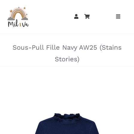
Passer
au
contenu
»
»
Sous-Pull Fille Navy AW25 (Stains
Stories)