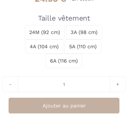
Taille vêtement
24M (92 cm)
3A (98 cm)

4A (104 cm)
5A (110 cm)
6A (116 cm)
quantité
de
Sous-
Ajouter au panier
Pull
Fille
Navy