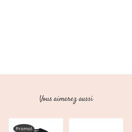
AW25
(Stains
Stories)
Vous aimerez aussi
Promo!