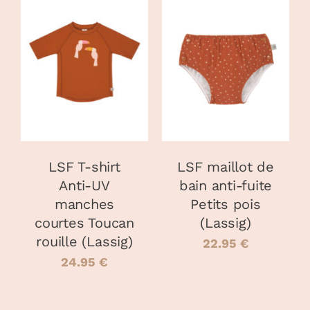
49.00 €
à
CHOIX DES
CHOIX DES
70.00 €
CE
CE
OPTIONS
/
OPTIONS
/
PRODUIT
PRODUIT
DÉTAILS
DÉTAILS
A
A
PLUSIEURS
PLUSIEURS
VARIATIONS.
VARIATIONS
LES
LES
OPTIONS
OPTIONS
PEUVENT
PEUVENT
LSF T-shirt
LSF maillot de
ÊTRE
ÊTRE
Anti-UV
bain anti-fuite
CHOISIES
CHOISIES
manches
Petits pois
SUR
SUR
LA
LA
courtes Toucan
(Lassig)
PAGE
PAGE
rouille (Lassig)
22.95
€
DU
DU
24.95
€
PRODUIT
PRODUIT