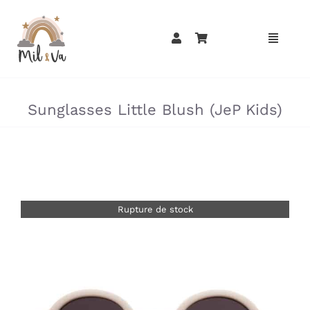
Passer
au
contenu
»
»
Sunglasses Little Blush (JeP Kids)
Rupture de stock