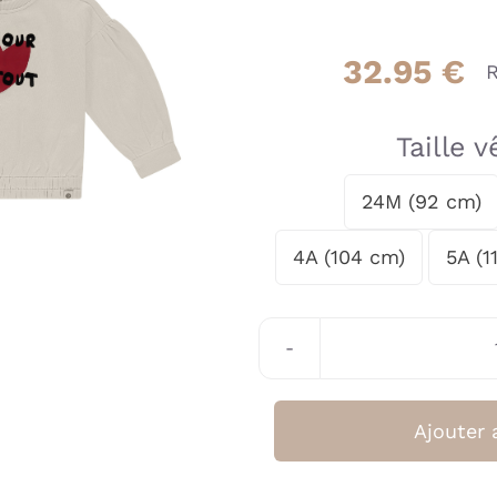
32.95
€
R
Taille 
24M (92 cm)

4A (104 cm)
5A (1
Ajouter 