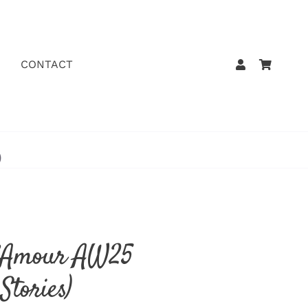
CONTACT
)
 L’Amour AW25
 Stories)