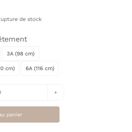
upture de stock
vêtement
3A (98 cm)
10 cm)
6A (116 cm)
quantité
de
Sweat
au panier
Fille
L'Amour