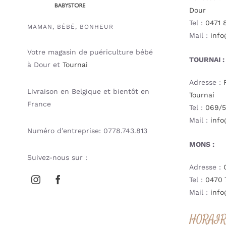
Dour
Tel :
0471 
MAMAN, BÉBÉ, BONHEUR
Mail :
info
Votre magasin de puériculture bébé
TOURNAI :
à Dour et
Tournai
Adresse :
Livraison en Belgique et bientôt en
Tournai
France
Tel :
069/5
Mail :
info
Numéro d’entreprise: 0778.743.813
MONS :
Suivez-nous sur :
Adresse :
Tel :
0470 
Mail :
info
HORAI