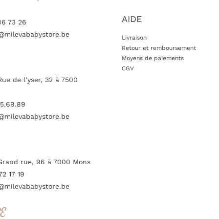
AIDE
86 73 26
@milevababystore.be
Livraison
Retour et remboursement
Moyens de paiements
CGV
Rue de l’yser, 32 à 7500
5.69.89
@milevababystore.be
Grand rue, 96 à 7000 Mons
72 17 19
@milevababystore.be
RE