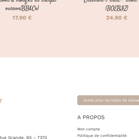
snood & moufles en sherpa
Ensemble t-shirt + short 
LA
PAGE
ourson(BB&Co)
(BOEBIZ)
DU
17.90
€
24.90
€
PRODUIT
T
Guide pour les listes de naiss
A PROPOS
Mon compte
Politique de confidentialité
Rue Grande, 65 – 7370