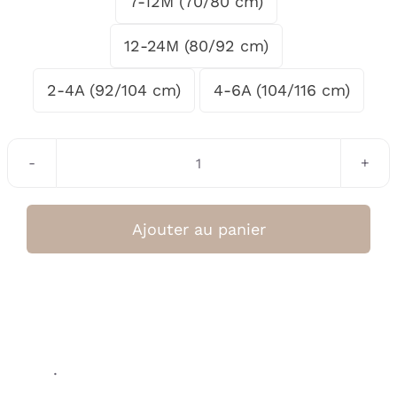
7-12M (70/80 cm)

12-24M (80/92 cm)
2-4A (92/104 cm)
4-6A (104/116 cm)
quantité
de
Sweat
Ajouter au panier
Gots
Little
Gang
Arc
en
.
ciel