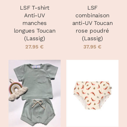
PEUVENT
LSF T-shirt
LSF
ÊTRE
Anti-UV
combinaison
CHOISIES
manches
anti-UV Toucan
SUR
LA
longues Toucan
rose poudré
PAGE
(Lassig)
(Lassig)
DU
27.95
€
37.95
€
PRODUIT
CHOIX DES
CHOIX DES
CE
CE
OPTIONS
/
OPTIONS
/
PRODUIT
PRODUIT
DÉTAILS
DÉTAILS
A
A
PLUSIEURS
PLUSIEURS
VARIATIONS.
VARIATIONS
LES
LES