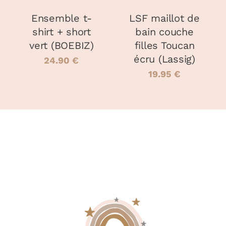
OPTIONS
OPTIONS
PEUVENT
PEUVENT
Ensemble t-
LSF maillot de
ÊTRE
ÊTRE
shirt + short
bain couche
CHOISIES
CHOISIES
vert (BOEBIZ)
filles Toucan
SUR
SUR
LA
LA
écru (Lassig)
24.90
€
PAGE
PAGE
19.95
€
DU
DU
PRODUIT
PRODUIT