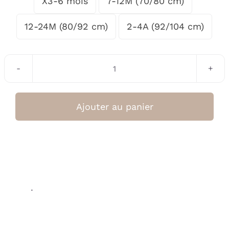
X3-6 mois
7-12M (70/80 cm)

12-24M (80/92 cm)
2-4A (92/104 cm)
quantité
de
Sweat
Ajouter au panier
Gots
Happy
Blanc
Cassé
/
.
Kaki
Clair
(Lassig)