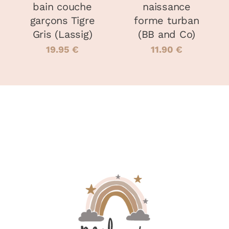
ÊTRE
ÊTRE
bain couche
naissance
CHOISIES
CHOISIES
garçons Tigre
forme turban
SUR
SUR
LA
LA
Gris (Lassig)
(BB and Co)
PAGE
PAGE
19.95
€
11.90
€
DU
DU
PRODUIT
PRODUIT