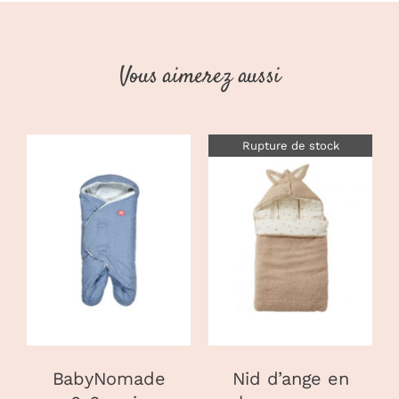
Vous aimerez aussi
Rupture de stock
AJOUTER AU
PANIER
/
DÉTAILS
DÉTAILS
BabyNomade
Nid d’ange en