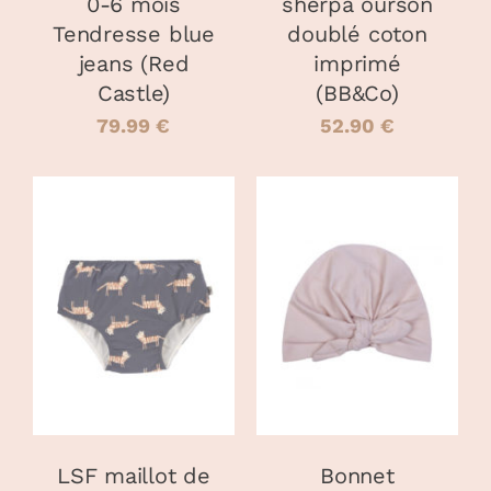
0-6 mois
sherpa ourson
Tendresse blue
doublé coton
jeans (Red
imprimé
Castle)
(BB&Co)
79.99
€
52.90
€
CHOIX DES
CHOIX DES
CE
CE
OPTIONS
/
OPTIONS
/
PRODUIT
PRODUIT
DÉTAILS
DÉTAILS
A
A
PLUSIEURS
PLUSIEURS
VARIATIONS.
VARIATIONS
LES
LES
OPTIONS
OPTIONS
PEUVENT
PEUVENT
LSF maillot de
Bonnet