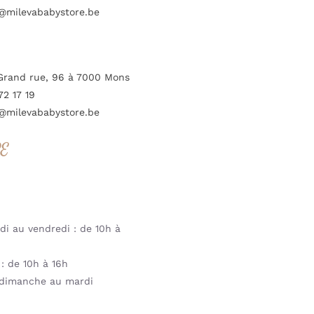
@milevababystore.be
Grand rue, 96 à 7000 Mons
72 17 19
@milevababystore.be
RE
i au vendredi : de 10h à
: de 10h à 16h
dimanche au mardi