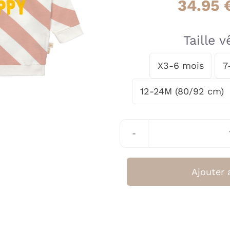
34.95
Taille 
X3-6 mois
7

12-24M (80/92 cm)
Ajouter 