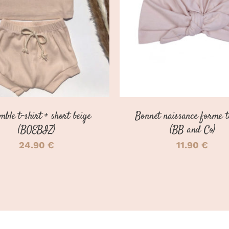
PRODUIT
DÉTAILS
DÉTAILS
A
PLUSIEURS
VARIATIONS.
LES
OPTIONS
PEUVENT
ÊTRE
CHOISIES
SUR
mble t-shirt + short beige
Bonnet naissance forme 
LA
PAGE
(BOEBIZ)
(BB and Co)
DU
24.90
€
11.90
€
PRODUIT