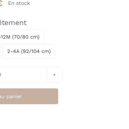
€
En stock
vêtement
-12M (70/80 cm)
2-4A (92/104 cm)
quantité
de
Sweat
au panier
Gots
Happy
Blanc
Cassé