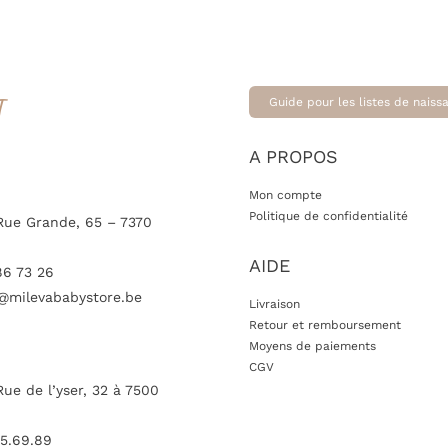
T
Guide pour les listes de naiss
A PROPOS
Mon compte
Politique de confidentialité
Rue Grande, 65 – 7370
AIDE
86 73 26
@milevababystore.be
Livraison
Retour et remboursement
Moyens de paiements
CGV
Rue de l’yser, 32 à 7500
5.69.89