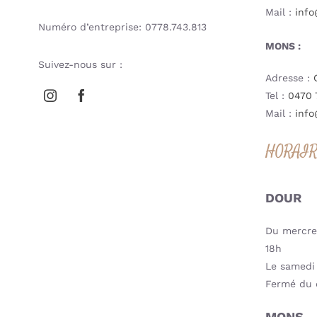
Mail :
info
Numéro d’entreprise: 0778.743.813
MONS :
Suivez-nous sur :
Adresse :
Tel :
0470 
Mail :
info
HORAI
DOUR
Du mercred
18h
Le samedi 
Fermé du 
MONS