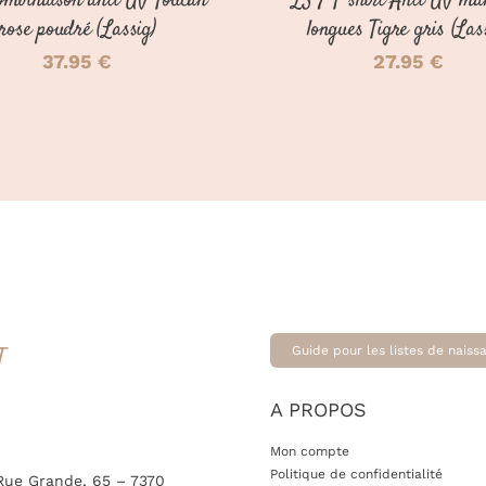
mbinaison anti-UV Toucan
LSF T-shirt Anti-UV ma
rose poudré (Lassig)
longues Tigre gris (Las
37.95
€
27.95
€
T
Guide pour les listes de naiss
A PROPOS
Mon compte
Politique de confidentialité
Rue Grande, 65 – 7370