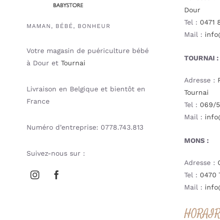
Dour
Tel :
0471 
MAMAN, BÉBÉ, BONHEUR
Mail :
info
Votre magasin de puériculture bébé
TOURNAI :
à Dour et
Tournai
Adresse :
Livraison en Belgique et bientôt en
Tournai
France
Tel :
069/5
Mail :
info
Numéro d’entreprise: 0778.743.813
MONS :
Suivez-nous sur :
Adresse :
Tel :
0470 
Mail :
info
HORAI