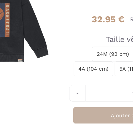
32.95
€
R
Taille 
24M (92 cm)

4A (104 cm)
5A (1
Ajouter 