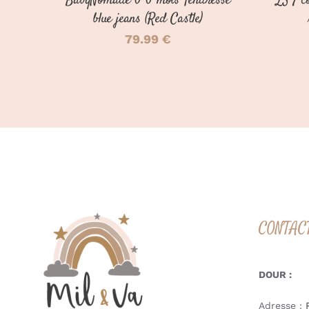
BabyNomade 0-6 mois Tendresse
LSF co
blue jeans (Red Castle)
79.99
€
CONTAC
DOUR :
Adresse :