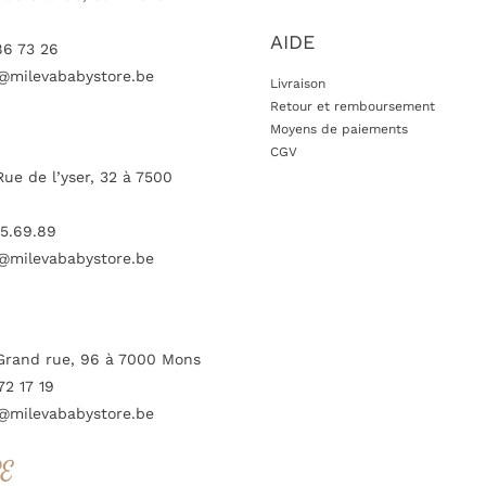
AIDE
86 73 26
@milevababystore.be
Livraison
Retour et remboursement
Moyens de paiements
CGV
Rue de l’yser, 32 à 7500
5.69.89
@milevababystore.be
Grand rue, 96 à 7000 Mons
72 17 19
@milevababystore.be
RE