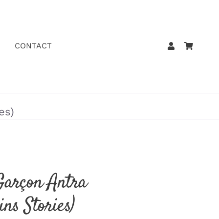
CONTACT
es)
Garçon Antra
ns Stories)