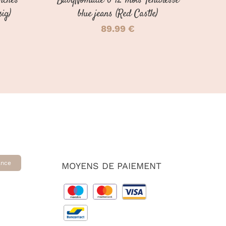
nches
BabyNomade 6-12 mois Tendresse
LA
PAGE
sig)
blue jeans (Red Castle)
DU
89.99
€
PRODUIT
ance
MOYENS DE PAIEMENT