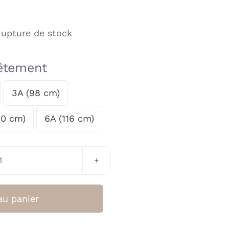
upture de stock
vêtement
3A (98 cm)
10 cm)
6A (116 cm)
quantité
de
Sweatshirt
au panier
Garçon
Antra