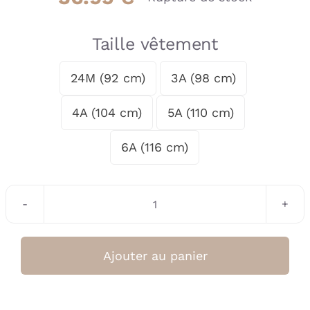
Taille vêtement
24M (92 cm)
3A (98 cm)

4A (104 cm)
5A (110 cm)
6A (116 cm)
quantité
de
Sweatshirt
Ajouter au panier
Night
Garçon
AW25