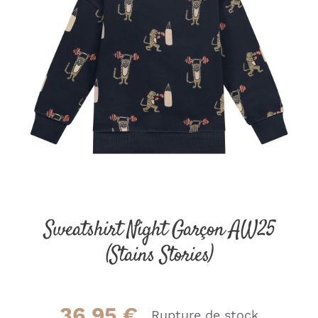
Sweatshirt Night Garçon AW25
(Stains Stories)
36.95
€
Rupture de stock