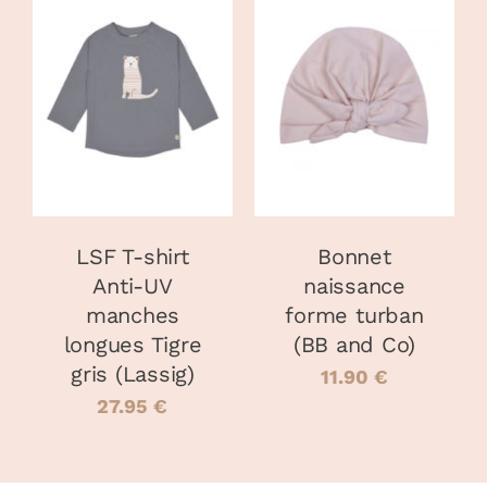
CHOIX DES
CHOIX DES
CE
CE
OPTIONS
/
OPTIONS
/
PRODUIT
PRODUIT
DÉTAILS
DÉTAILS
A
A
PLUSIEURS
PLUSIEURS
VARIATIONS.
VARIATIONS
LES
LES
OPTIONS
OPTIONS
PEUVENT
PEUVENT
LSF T-shirt
Bonnet
ÊTRE
ÊTRE
Anti-UV
naissance
CHOISIES
CHOISIES
manches
forme turban
SUR
SUR
LA
LA
longues Tigre
(BB and Co)
PAGE
PAGE
gris (Lassig)
11.90
€
DU
DU
27.95
€
PRODUIT
PRODUIT