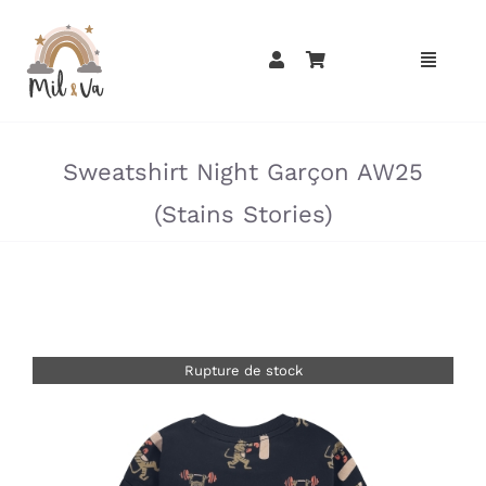
Passer
au
contenu
»
»
Sweatshirt Night Garçon AW25
(Stains Stories)
Rupture de stock