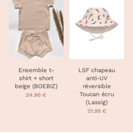
CHOIX DES
CHOIX DES
CE
CE
OPTIONS
/
OPTIONS
/
PRODUIT
PRODUIT
DÉTAILS
DÉTAILS
A
A
PLUSIEURS
PLUSIEURS
VARIATIONS.
VARIATIONS
LES
LES
OPTIONS
OPTIONS
PEUVENT
PEUVENT
Ensemble t-
LSF chapeau
ÊTRE
ÊTRE
shirt + short
anti-UV
CHOISIES
CHOISIES
beige (BOEBIZ)
réversible
SUR
SUR
LA
LA
Toucan écru
24.90
€
PAGE
PAGE
(Lassig)
DU
DU
21.95
€
PRODUIT
PRODUIT