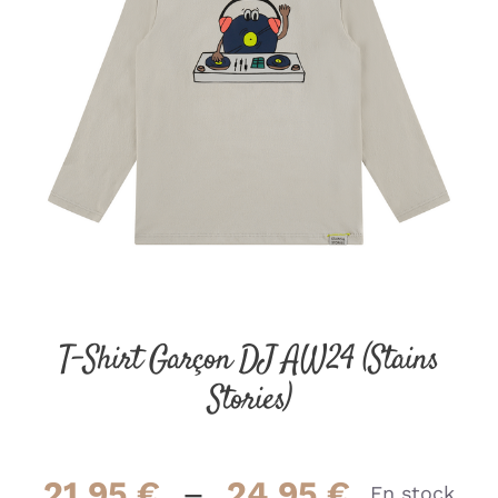
T-Shirt Garçon DJ AW24 (Stains
Stories)
Plage
21.95
€
–
24.95
€
En stock