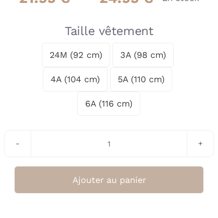
de
prix :
Taille vêtement
21.95 €
24M (92 cm)
3A (98 cm)

à
4A (104 cm)
5A (110 cm)
24.95 €
6A (116 cm)
quantité
de
T-
Ajouter au panier
Shirt
Garçon
DJ