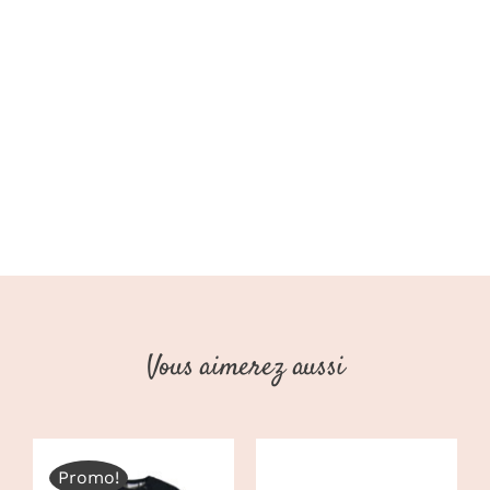
AW24
(Stains
Stories)
Vous aimerez aussi
Promo!