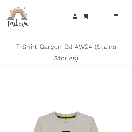
Passer
au
contenu
»
»
T-Shirt Garçon DJ AW24 (Stains
Stories)