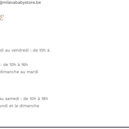
@milevababystore.be
RE
i au vendredi : de 10h à
: de 10h à 16h
dimanche au mardi
u samedi : de 10h à 18h
undi et le dimanche