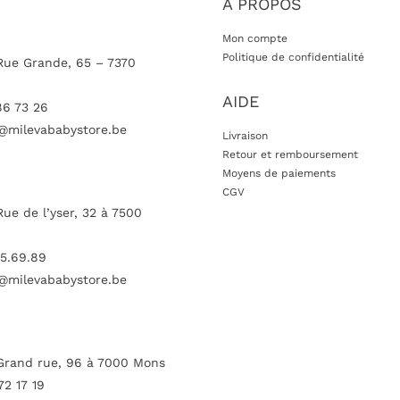
A PROPOS
Mon compte
Politique de confidentialité
Rue Grande, 65 – 7370
AIDE
86 73 26
@milevababystore.be
Livraison
Retour et remboursement
Moyens de paiements
CGV
Rue de l’yser, 32 à 7500
5.69.89
@milevababystore.be
Grand rue, 96 à 7000 Mons
72 17 19