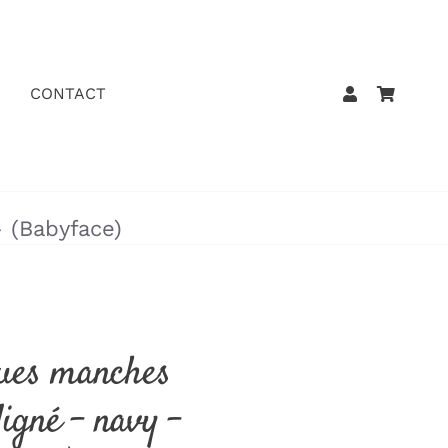
CONTACT
 (Babyface)
gues manches
ligné – navy –