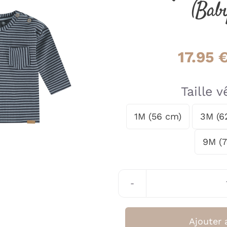
(Bab
17.95
Taille 
1M (56 cm)
3M (6

9M (
Ajouter 