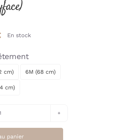
yface)
€
En stock
vêtement
2 cm)
6M (68 cm)
74 cm)
quantité
de
T-
au panier