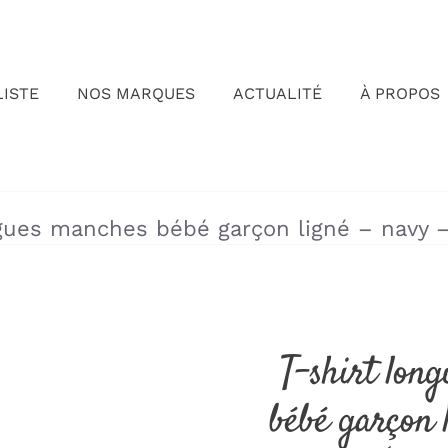
LISTE
NOS MARQUES
ACTUALITÉ
À PROPOS
»
»
ngues manches bébé garçon ligné – navy –
T-shirt lon
bébé garçon 