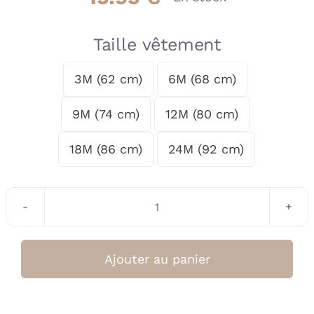
Taille vêtement
3M (62 cm)
6M (68 cm)

9M (74 cm)
12M (80 cm)
18M (86 cm)
24M (92 cm)
quantité
de
T-
Ajouter au panier
shirt
manches
courte