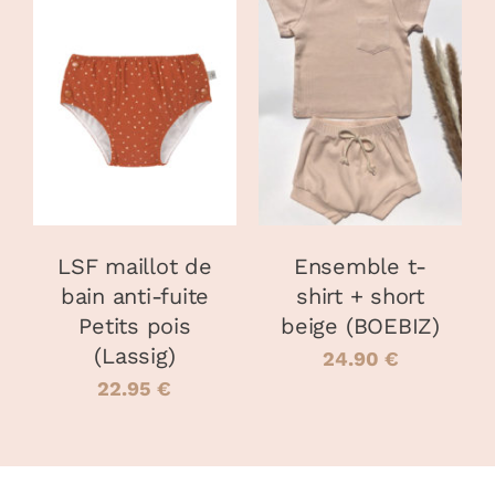
49.00 €
à
CHOIX DES
CHOIX DES
70.00 €
CE
CE
OPTIONS
/
OPTIONS
/
PRODUIT
PRODUIT
DÉTAILS
DÉTAILS
A
A
PLUSIEURS
PLUSIEURS
VARIATIONS.
VARIATIONS
LES
LES
OPTIONS
OPTIONS
PEUVENT
PEUVENT
LSF maillot de
Ensemble t-
ÊTRE
ÊTRE
bain anti-fuite
shirt + short
CHOISIES
CHOISIES
Petits pois
beige (BOEBIZ)
SUR
SUR
LA
LA
(Lassig)
24.90
€
PAGE
PAGE
22.95
€
DU
DU
PRODUIT
PRODUIT