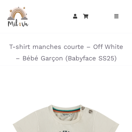
Passer
au
contenu
»
»
T-shirt manches courte – Off White
– Bébé Garçon (Babyface SS25)