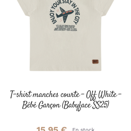
T-shirt manches courte – Off White –
Bébé Garçon (Babyface SS25)
15.95
€
En stock