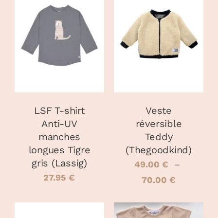
CHOIX DES
CHOIX DES
CE
CE
OPTIONS
/
OPTIONS
/
PRODUIT
PRODUIT
DÉTAILS
DÉTAILS
A
A
PLUSIEURS
PLUSIEURS
VARIATIONS.
VARIATIONS
LES
LES
OPTIONS
OPTIONS
PEUVENT
PEUVENT
LSF T-shirt
Veste
ÊTRE
ÊTRE
Anti-UV
réversible
CHOISIES
CHOISIES
manches
Teddy
SUR
SUR
LA
LA
longues Tigre
(Thegoodkind)
PAGE
PAGE
gris (Lassig)
49.00
€
–
DU
DU
27.95
€
PRODUIT
PRODUIT
Plage
70.00
€
de
prix :