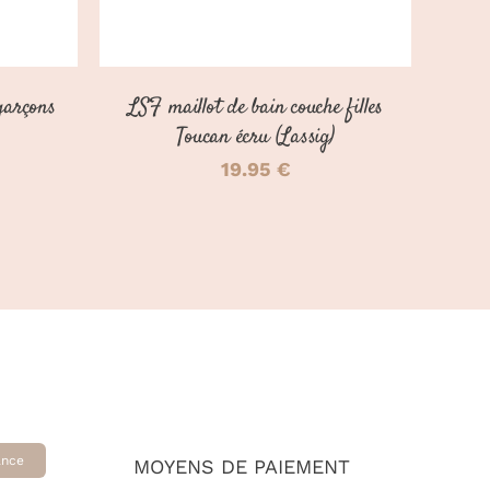
PEUVENT
PEUVENT
ÊTRE
ÊTRE
CHOISIES
CHOISIES
SUR
SUR
garçons
LSF maillot de bain couche filles
LA
LA
PAGE
PAGE
Toucan écru (Lassig)
DU
DU
19.95
€
PRODUIT
PRODUIT
ance
MOYENS DE PAIEMENT