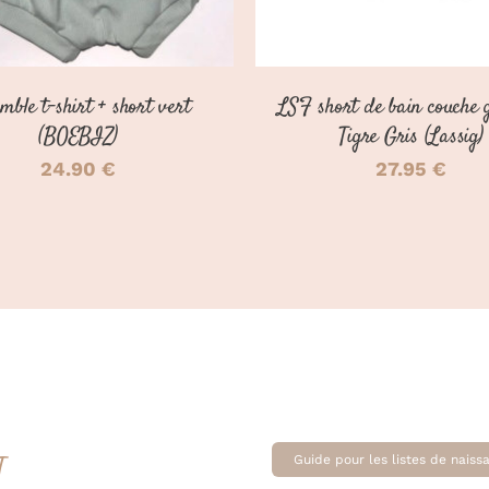
PEUVENT
ÊTRE
CHOISIES
SUR
mble t-shirt + short vert
LSF short de bain couche 
LA
PAGE
(BOEBIZ)
Tigre Gris (Lassig)
DU
24.90
€
27.95
€
PRODUIT
T
Guide pour les listes de naiss