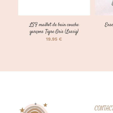
PEUVENT
ÊTRE
CHOISIES
SUR
LSF maillot de bain couche
Ense
LA
PAGE
garçons Tigre Gris (Lassig)
DU
19.95
€
PRODUIT
CONTAC