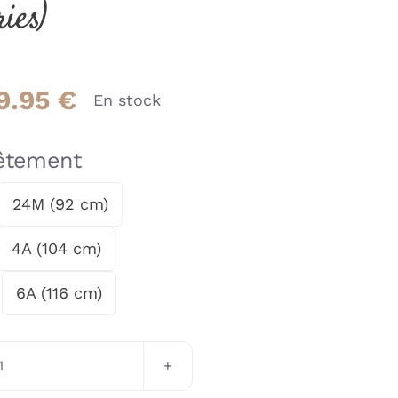
ries)
Plage
9.95
€
En stock
de
prix :
vêtement
17.95 €
24M (92 cm)
à
4A (104 cm)
19.95 €
6A (116 cm)
quantité