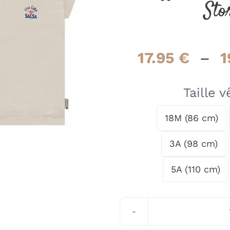
Sto
17.95
€
–
1
Taille 
18M (86 cm)

3A (98 cm)
5A (110 cm)