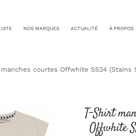
LISTE
NOS MARQUES
ACTUALITÉ
À PROPOS
»
»
t manches courtes Offwhite SS24 (Stains S
T-Shirt man
Offwhite S