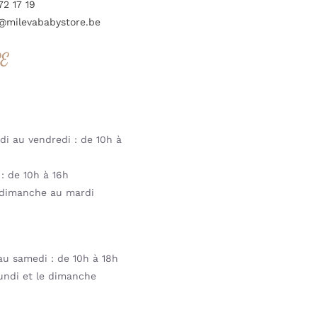
72 17 19
@milevababystore.be
RE
i au vendredi : de 10h à
: de 10h à 16h
dimanche au mardi
u samedi : de 10h à 18h
undi et le dimanche