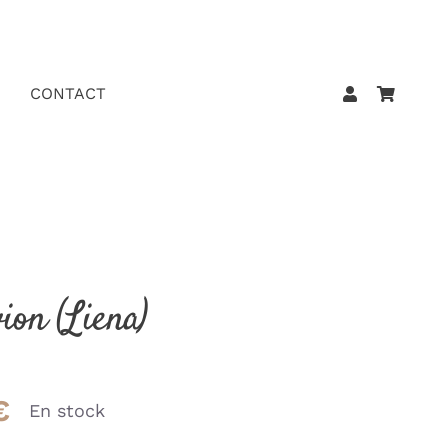
CONTACT
on (Liena)
€
En stock