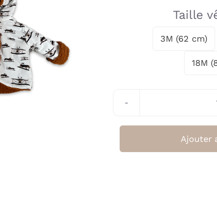
Taille 
3M (62 cm)

18M (
Ajouter 