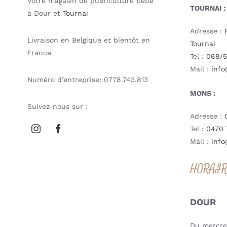
Votre magasin de puériculture bébé
TOURNAI :
à Dour et
Tournai
Adresse :
Livraison en Belgique et bientôt en
Tournai
France
Tel :
069/5
Mail :
info
Numéro d’entreprise: 0778.743.813
MONS :
Suivez-nous sur :
Adresse :
Tel :
0470 
Mail :
info
HORAI
DOUR
Du mercred