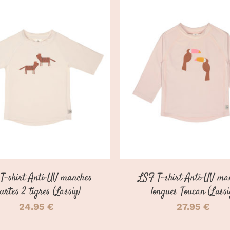
CE
OIX DES OPTIONS
/
CHOIX DES OPTIONS
PRODUIT
DÉTAILS
DÉTAILS
A
PLUSIEURS
VARIATIONS.
LES
OPTIONS
PEUVENT
ÊTRE
CHOISIES
SUR
T-shirt Anti-UV manches
LSF T-shirt Anti-UV ma
LA
PAGE
urtes 2 tigres (Lassig)
longues Toucan (Lassi
DU
24.95
€
27.95
€
PRODUIT