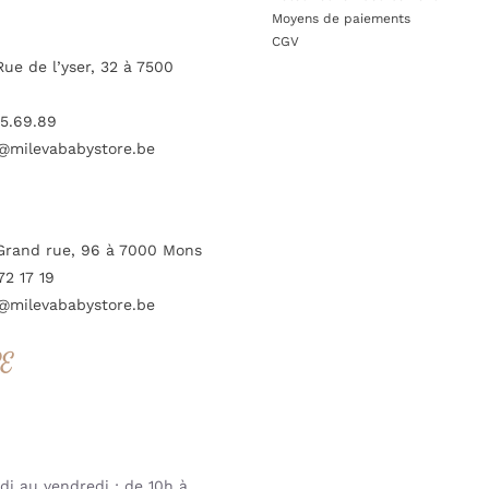
Moyens de paiements
CGV
Rue de l’yser, 32 à 7500
5.69.89
@milevababystore.be
Grand rue, 96 à 7000 Mons
72 17 19
@milevababystore.be
RE
i au vendredi : de 10h à