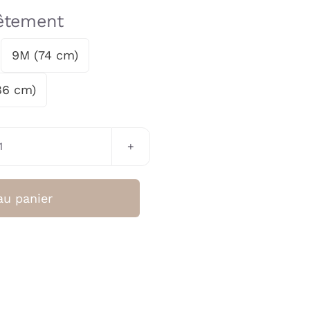
vêtement
9M (74 cm)
86 cm)
quantité
de
TEDDY
au panier
Avion
(Liena)