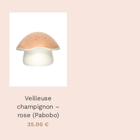
AJOUTER AU
PANIER
/
DÉTAILS
Veilleuse
champignon –
rose (Pabobo)
35.00
€