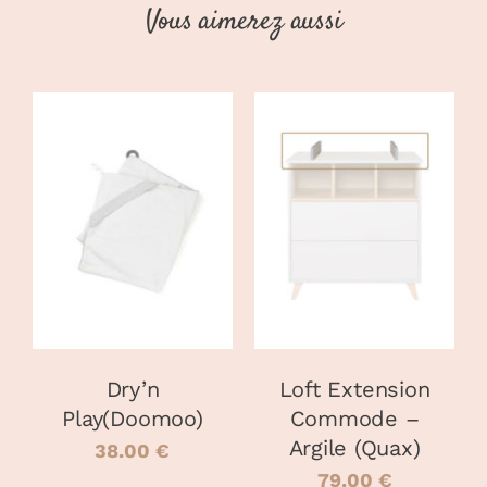
Vous aimerez aussi
AJOUTER AU
AJOUTER AU
PANIER
/
PANIER
/
DÉTAILS
DÉTAILS
Dry’n
Loft Extension
Play(Doomoo)
Commode –
Argile (Quax)
38.00
€
79.00
€