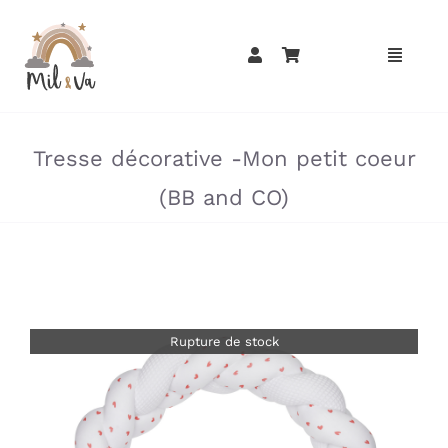
Passer
au
contenu
»
»
Tresse décorative -Mon petit coeur
(BB and CO)
Rupture de stock