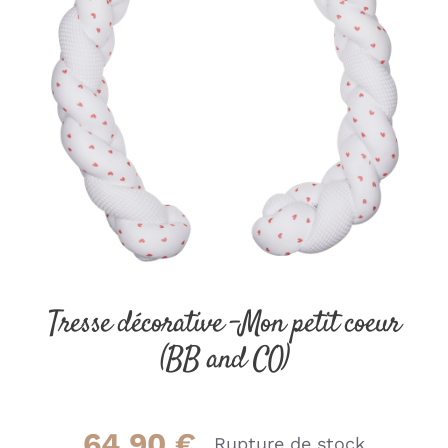
Tresse décorative -Mon petit coeur
(BB and CO)
64.90
€
Rupture de stock