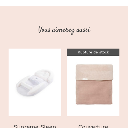
Vous aimerez aussi
Rupture de stock
AJOUTER AU
PANIER
/
DÉTAILS
DÉTAILS
Supreme Sleep
Couverture