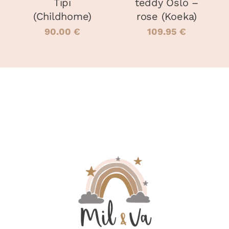
Tipi
teddy Oslo –
(Childhome)
rose (Koeka)
90.00
€
109.95
€