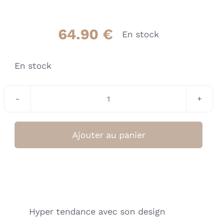
64.90
€
En stock
En stock
quantité
de
Tresse
Ajouter au panier
décorative
multi-
usages
botanique
blanc/blush/vert
Hyper tendance avec son design
-