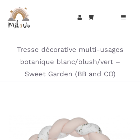
Passer
au
contenu
»
»
Tresse décorative multi-usages
botanique blanc/blush/vert –
Sweet Garden (BB and CO)