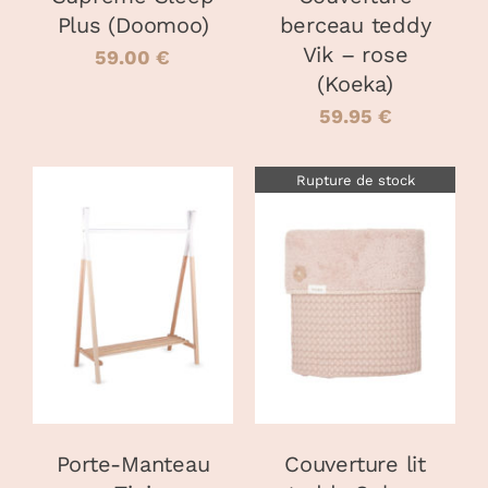
Plus (Doomoo)
berceau teddy
Vik – rose
59.00
€
(Koeka)
59.95
€
Rupture de stock
AJOUTER AU
PANIER
/
DÉTAILS
DÉTAILS
Porte-Manteau
Couverture lit