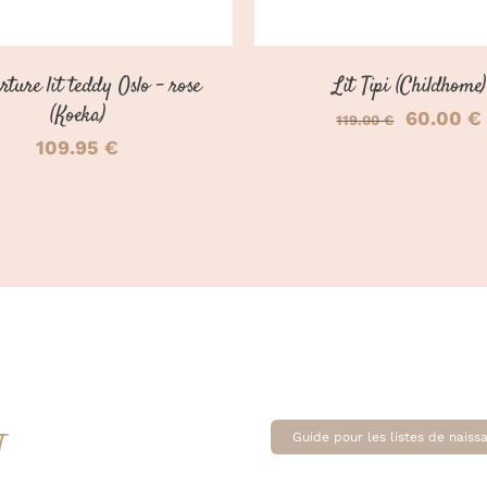
rture lit teddy Oslo – rose
Lit Tipi (Childhome)
(Koeka)
Le
60.00
€
119.00
€
109.95
€
prix
initial
était :
119.00 €
T
Guide pour les listes de naiss