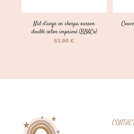
Nid d’ange en sherpa ourson
Couve
doublé coton imprimé (BB&Co)
52.90
€
CONTAC