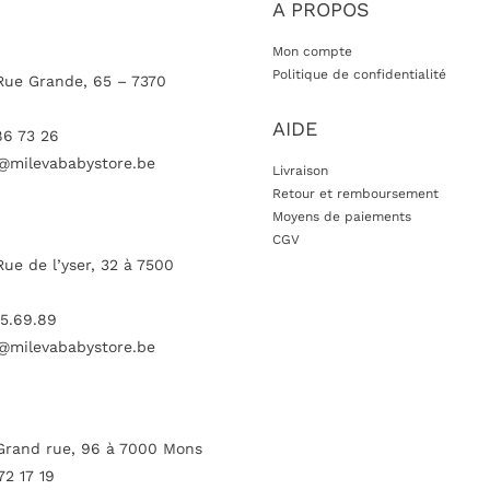
A PROPOS
Mon compte
Politique de confidentialité
Rue Grande, 65 – 7370
AIDE
86 73 26
@milevababystore.be
Livraison
Retour et remboursement
Moyens de paiements
CGV
Rue de l’yser, 32 à 7500
5.69.89
@milevababystore.be
Grand rue, 96 à 7000 Mons
72 17 19