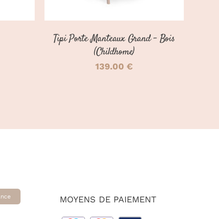
Tipi Porte Manteaux Grand – Bois
(Childhome)
Le
139.00
€
prix
actuel
est :
.
60.00 €.
ance
MOYENS DE PAIEMENT