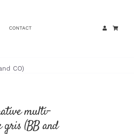
CONTACT
 and CO)
rative multi-
e gris (BB and