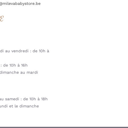
@milevababystore.be
RE
i au vendredi : de 10h à
: de 10h à 16h
dimanche au mardi
u samedi : de 10h à 18h
undi et le dimanche