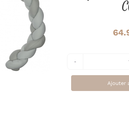
C
64.
Ajouter 