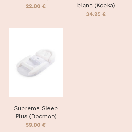
blanc (Koeka)
22.00
€
34.95
€
AJOUTER AU
PANIER
/
DÉTAILS
Supreme Sleep
Plus (Doomoo)
59.00
€