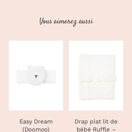
Vous aimerez aussi
AJOUTER AU
AJOUTER AU
PANIER
/
PANIER
/
DÉTAILS
DÉTAILS
Easy Dream
Drap plat lit de
(Doomoo)
bébé Ruffle –