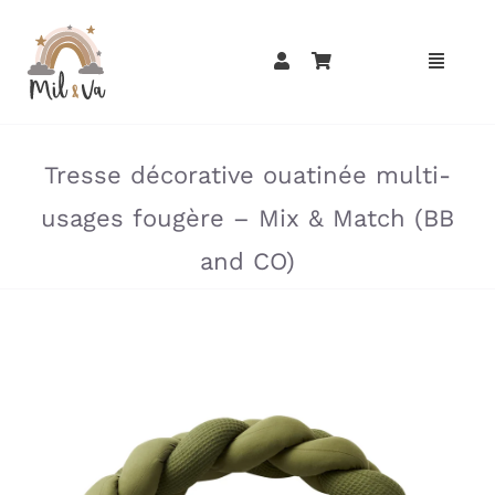
Passer
au
contenu
»
»
Tresse décorative ouatinée multi-
usages fougère – Mix & Match (BB
and CO)