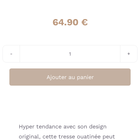
64.90
€
quantité
de
Tresse
Ajouter au panier
décorative
ouatinée
multi-
usages
fougère
Hyper tendance avec son design
–
original, cette tresse ouatinée peut
Mix