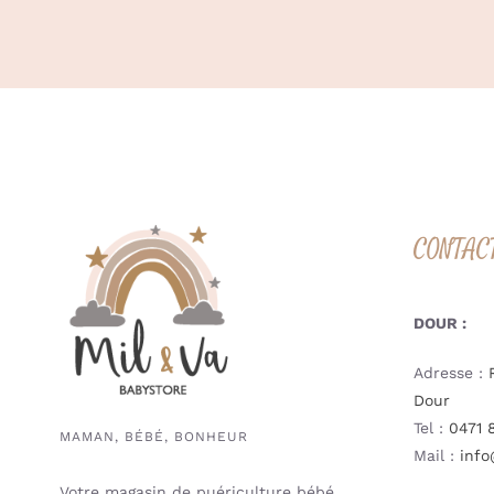
CONTAC
DOUR :
Adresse :
Dour
Tel :
0471 
MAMAN, BÉBÉ, BONHEUR
Mail :
info
Votre magasin de puériculture bébé