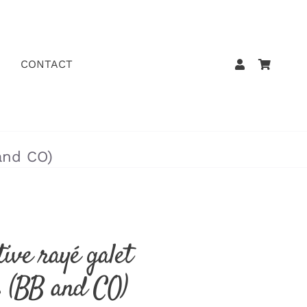
CONTACT
 and CO)
tive rayé galet
es (BB and CO)