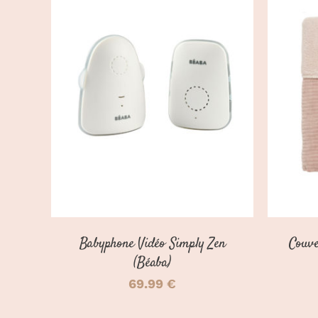
DÉTAILS
Babyphone Vidéo Simply Zen
Couve
(Béaba)
69.99
€