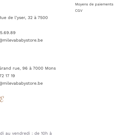
Moyens de paiements
CGV
Rue de l’yser, 32 à 7500
5.69.89
@milevababystore.be
Grand rue, 96 à 7000 Mons
72 17 19
@milevababystore.be
RE
i au vendredi : de 10h à