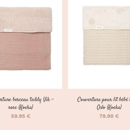
CHOIX DES OPTIONS
DÉTAILS
DÉTAILS
rture berceau teddy Vik –
Couverture pour lit bébé
rose (Koeka)
Oslo (Koeka)
59.95
€
79.90
€