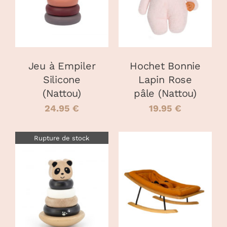
DÉTAILS
DÉTAILS
A
PLUSIEURS
VARIATIONS.
LES
OPTIONS
PEUVENT
Jeu à Empiler
Hochet Bonnie
ÊTRE
Silicone
Lapin Rose
CHOISIES
(Nattou)
pâle (Nattou)
SUR
LA
24.95
€
19.95
€
PAGE
DU
PRODUIT
Rupture de stock
AJOUTER AU
DÉTAILS
PANIER
/
DÉTAILS