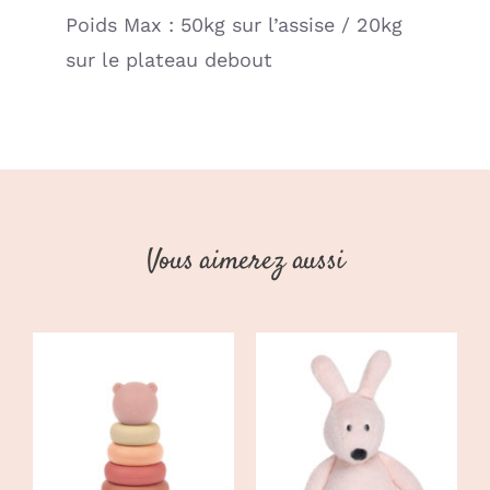
Poids Max : 50kg sur l’assise / 20kg
sur le plateau debout
Vous aimerez aussi
CHOIX DES
AJOUTER AU
CE
OPTIONS
/
PANIER
/
PRODUIT