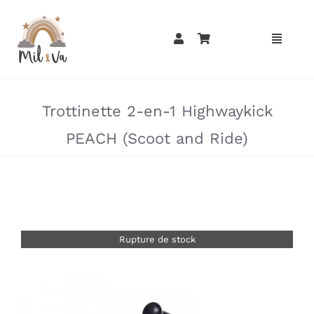
Passer
au
contenu
»
»
Trottinette 2-en-1 Highwaykick
PEACH (Scoot and Ride)
Rupture de stock