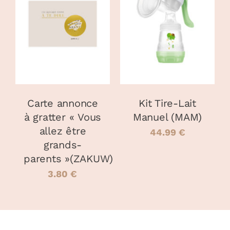
AJOUTER AU
PANIER
/
DÉTAILS
DÉTAILS
Carte annonce
Kit Tire-Lait
à gratter « Vous
Manuel (MAM)
allez être
44.99
€
grands-
parents »(ZAKUW)
3.80
€