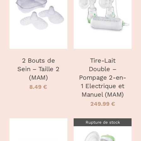
AJOUTER AU
AJOUTER AU
PANIER
/
PANIER
/
DÉTAILS
DÉTAILS
2 Bouts de
Tire-Lait
Sein – Taille 2
Double –
(MAM)
Pompage 2-en-
1 Electrique et
8.49
€
Manuel (MAM)
249.99
€
Rupture de stock