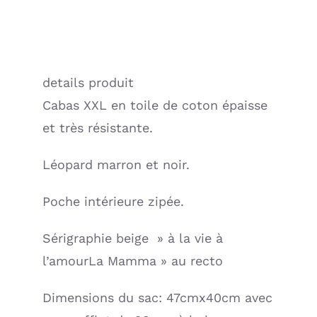
de
toilette
LÉOPARD
Marron
details produit
À
Cabas XXL en toile de coton épaisse
LA
VIE
et très résistante.
À
Léopard marron et noir.
L'AMOUR
(Mon
Poche intérieure zipée.
Petit
Leon)
Sérigraphie beige » à la vie à
l’amourLa Mamma » au recto
Dimensions du sac: 47cmx40cm avec