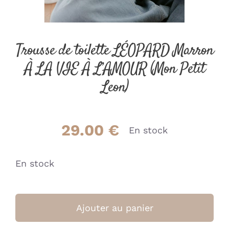
Trousse de toilette LÉOPARD Marron
À LA VIE À L’AMOUR (Mon Petit
Leon)
29.00
€
En stock
En stock
quantité
de
Ajouter au panier
Trousse