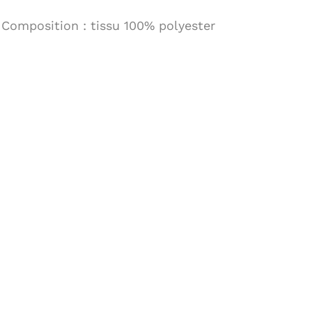
sauge
Composition : tissu 100% polyester
(Béaba)