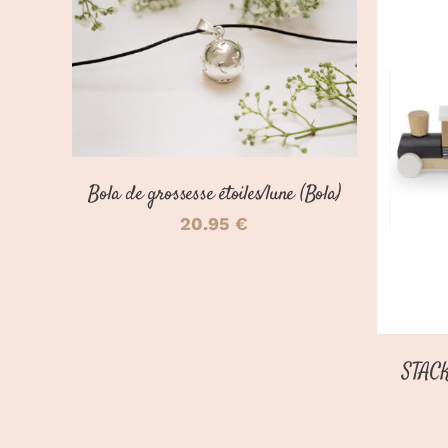
DÉTAILS
CH
Bola de grossesse étoiles/lune (Bola)
20.95
€
STACK