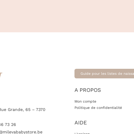
T
Guide pour les listes de naiss
A PROPOS
Mon compte
Politique de confidentialité
Rue Grande, 65 – 7370
AIDE
86 73 26
@milevababystore.be
Livraison