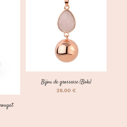
DÉTAILS
/
Bijou de grossesse (Bola)
28.00
€
 nougat