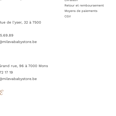
Retour et remboursement
Moyens de paiements
CGV
Rue de l’yser, 32 à 7500
5.69.89
@milevababystore.be
Grand rue, 96 à 7000 Mons
72 17 19
@milevababystore.be
RE