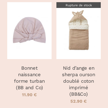
Rupture de stock
CHOIX DES
CE
OPTIONS
/
DÉTAILS
PRODUIT
DÉTAILS
A
PLUSIEURS
VARIATIONS.
LES
OPTIONS
PEUVENT
Bonnet
Nid d’ange en
ÊTRE
naissance
sherpa ourson
CHOISIES
forme turban
doublé coton
SUR
LA
(BB and Co)
imprimé
PAGE
(BB&Co)
11.90
€
DU
52.90
€
PRODUIT