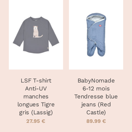
CHOIX DES
AJOUTER AU
CE
OPTIONS
/
PANIER
/
PRODUIT
DÉTAILS
DÉTAILS
A
PLUSIEURS
VARIATIONS.
LES
OPTIONS
PEUVENT
LSF T-shirt
BabyNomade
ÊTRE
Anti-UV
6-12 mois
CHOISIES
manches
Tendresse blue
SUR
LA
longues Tigre
jeans (Red
PAGE
gris (Lassig)
Castle)
DU
27.95
€
89.99
€
PRODUIT