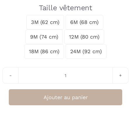
Taille vêtement
3M (62 cm)
6M (68 cm)

9M (74 cm)
12M (80 cm)
18M (86 cm)
24M (92 cm)
quantité
de
Tshirt
Ajouter au panier
noir
(Liena)