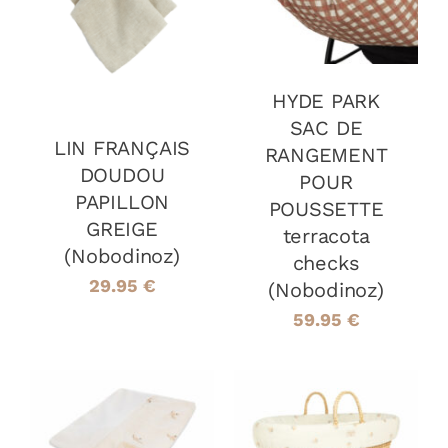
PANIER
/
DÉTAILS
HYDE PARK
SAC DE
LIN FRANÇAIS
RANGEMENT
DOUDOU
POUR
PAPILLON
POUSSETTE
GREIGE
terracota
(Nobodinoz)
checks
29.95
€
(Nobodinoz)
59.95
€
AJOUTER AU
AJOUTER AU
PANIER
/
PANIER
/