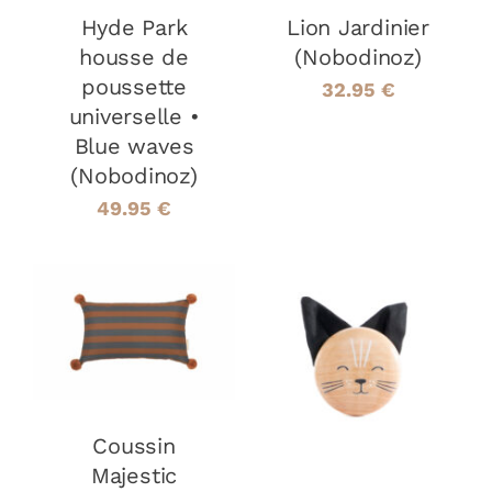
Hyde Park
Lion Jardinier
housse de
(Nobodinoz)
poussette
32.95
€
universelle •
Blue waves
(Nobodinoz)
49.95
€
AJOUTER AU
PANIER
/
AJOUTER AU
DÉTAILS
PANIER
/
DÉTAILS
Coussin
Majestic