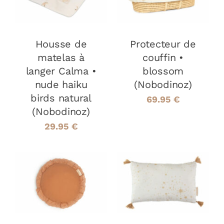
DÉTAILS
DÉTAILS
Housse de
Protecteur de
matelas à
couffin •
langer Calma •
blossom
nude haiku
(Nobodinoz)
birds natural
69.95
€
(Nobodinoz)
29.95
€
AJOUTER AU
AJOUTER AU
PANIER
/
PANIER
/
DÉTAILS
DÉTAILS