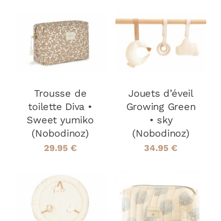
AJOUTER AU
AJOUTER AU
PANIER
/
PANIER
/
DÉTAILS
DÉTAILS
Trousse de
Jouets d’éveil
toilette Diva •
Growing Green
Sweet yumiko
• sky
(Nobodinoz)
(Nobodinoz)
29.95
€
34.95
€
AJOUTER AU
PANIER
/
AJOUTER AU
DÉTAILS
PANIER
/