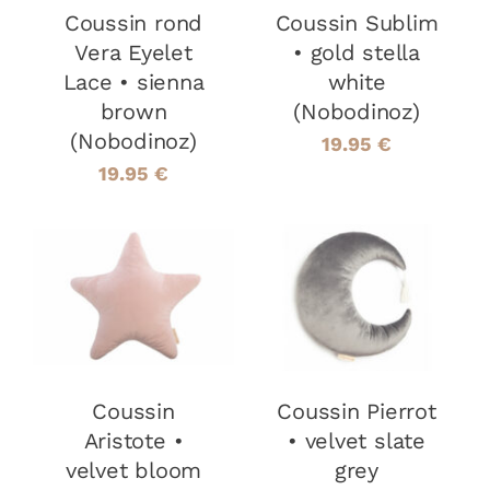
Coussin rond
Coussin Sublim
Vera Eyelet
• gold stella
Lace • sienna
white
brown
(Nobodinoz)
(Nobodinoz)
19.95
€
19.95
€
AJOUTER AU
AJOUTER AU
PANIER
/
PANIER
/
DÉTAILS
DÉTAILS
Coussin
Coussin Pierrot
Aristote •
• velvet slate
velvet bloom
grey