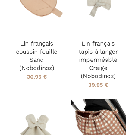
DÉTAILS
DÉTAILS
Lin français
Lin français
coussin feuille
tapis à langer
Sand
imperméable
(Nobodinoz)
Greige
(Nobodinoz)
36.95
€
39.95
€
AJOUTER AU
PANIER
/
AJOUTER AU
DÉTAILS