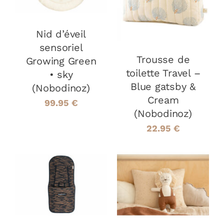
DÉTAILS
Nid d’éveil
sensoriel
Trousse de
Growing Green
toilette Travel –
• sky
Blue gatsby &
(Nobodinoz)
Cream
99.95
€
(Nobodinoz)
22.95
€
AJOUTER AU
AJOUTER AU
PANIER
/
PANIER
/
DÉTAILS
DÉTAILS