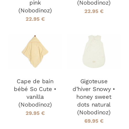
pink
(Nobodinoz)
(Nobodinoz)
22.95
€
22.95
€
AJOUTER AU
AJOUTER AU
PANIER
/
PANIER
/
DÉTAILS
DÉTAILS
Cape de bain
Gigoteuse
bébé So Cute •
d’hiver Snowy •
vanilla
honey sweet
(Nobodinoz)
dots natural
(Nobodinoz)
29.95
€
69.95
€