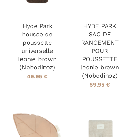
Hyde Park
HYDE PARK
housse de
SAC DE
poussette
RANGEMENT
universelle
POUR
leonie brown
POUSSETTE
(Nobodinoz)
leonie brown
(Nobodinoz)
49.95
€
59.95
€
AJOUTER AU
AJOUTER AU
PANIER
/
PANIER
/