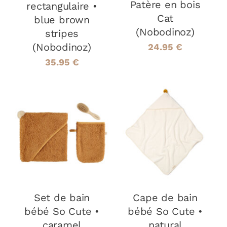
Patère en bois
rectangulaire •
Cat
blue brown
(Nobodinoz)
stripes
(Nobodinoz)
24.95
€
35.95
€
AJOUTER AU
AJOUTER AU
PANIER
/
PANIER
/
DÉTAILS
DÉTAILS
Set de bain
Cape de bain
bébé So Cute •
bébé So Cute •
caramel
natural