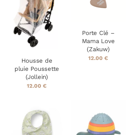
DÉTAILS
DÉTAILS
Porte Clé –
Mama Love
(Zakuw)
12.00
€
Housse de
pluie Poussette
(Jollein)
12.00
€
AJOUTER AU
AJOUTER AU
PANIER
/
PANIER
/