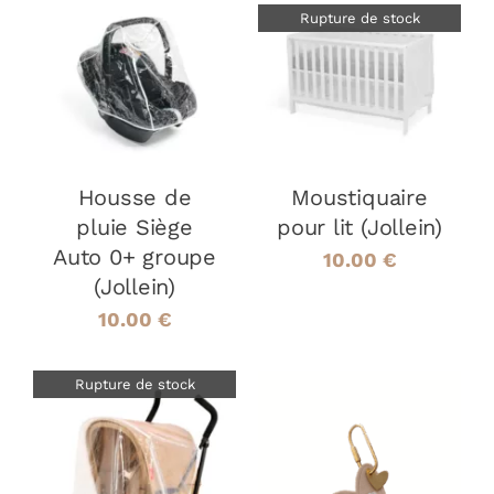
Rupture de stock
AJOUTER AU
PANIER
/
DÉTAILS
DÉTAILS
Housse de
Moustiquaire
pluie Siège
pour lit (Jollein)
Auto 0+ groupe
10.00
€
(Jollein)
10.00
€
Rupture de stock
AJOUTER AU
PANIER
/