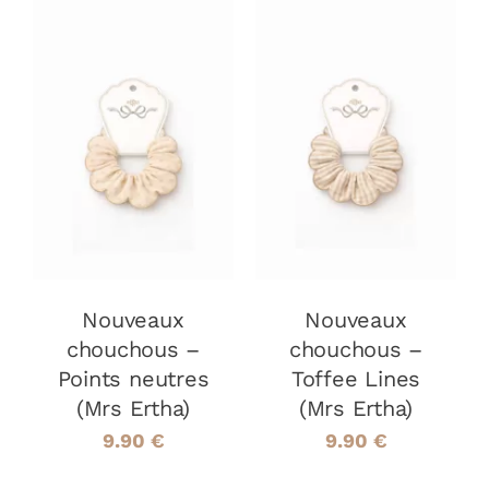
AJOUTER AU
AJOUTER AU
PANIER
/
PANIER
/
DÉTAILS
DÉTAILS
Nouveaux
Nouveaux
chouchous –
chouchous –
Points neutres
Toffee Lines
(Mrs Ertha)
(Mrs Ertha)
9.90
€
9.90
€