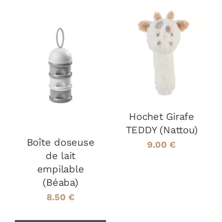
AJOUTER AU
PANIER
/
CHOIX DES
CE
DÉTAILS
OPTIONS
/
PRODUIT
DÉTAILS
A
PLUSIEURS
VARIATIONS.
Hochet Girafe
LES
OPTIONS
TEDDY (Nattou)
PEUVENT
Boîte doseuse
9.00
€
ÊTRE
de lait
CHOISIES
empilable
SUR
LA
(Béaba)
PAGE
8.50
€
DU
PRODUIT