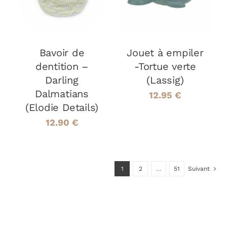
DÉTAILS
DÉTAILS
Bavoir de
Jouet à empiler
dentition –
-Tortue verte
Darling
(Lassig)
Dalmatians
12.95
€
(Elodie Details)
12.90
€
1
2
…
51
Suivant