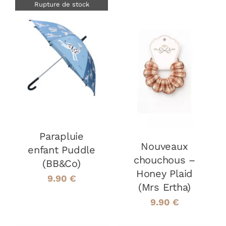
Rupture de stock
AJOUTER AU
DÉTAILS
PANIER
/
DÉTAILS
Parapluie
Nouveaux
enfant Puddle
chouchous –
(BB&Co)
Honey Plaid
9.90
€
(Mrs Ertha)
9.90
€