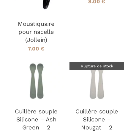
8.00
€
Moustiquaire
pour nacelle
(Jollein)
7.00
€
Rupture de stock
AJOUTER AU
PANIER
/
DÉTAILS
DÉTAILS
Cuillère souple
Cuillère souple
Silicone – Ash
Silicone –
Green – 2
Nougat – 2