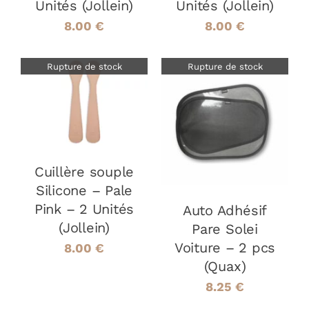
Unités (Jollein)
Unités (Jollein)
8.00
€
8.00
€
Rupture de stock
Rupture de stock
DÉTAILS
DÉTAILS
Cuillère souple
Silicone – Pale
Pink – 2 Unités
Auto Adhésif
(Jollein)
Pare Solei
Voiture – 2 pcs
8.00
€
(Quax)
8.25
€