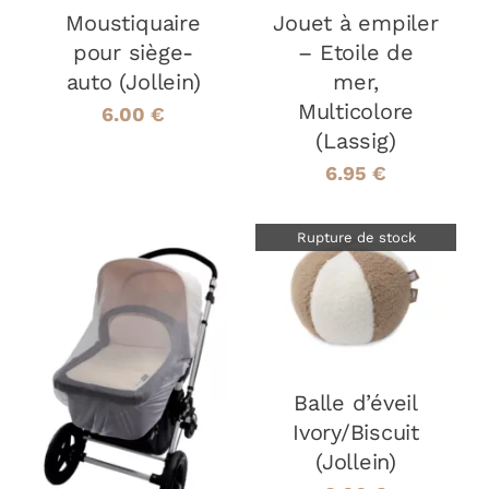
Moustiquaire
Jouet à empiler
pour siège-
– Etoile de
auto (Jollein)
mer,
Multicolore
6.00
€
(Lassig)
6.95
€
Rupture de stock
DÉTAILS
AJOUTER AU
PANIER
/
Balle d’éveil
DÉTAILS
Ivory/Biscuit
(Jollein)