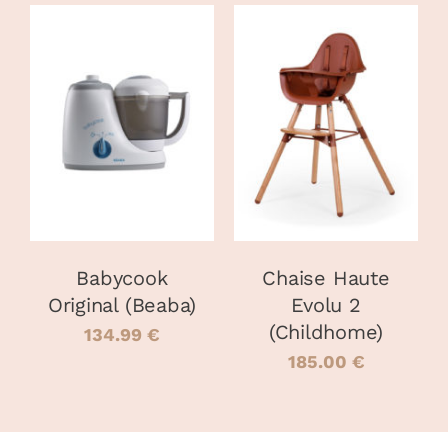
AJOUTER AU
AJOUTER AU
PANIER
/
PANIER
/
DÉTAILS
DÉTAILS
Babycook
Chaise Haute
Original (Beaba)
Evolu 2
(Childhome)
134.99
€
185.00
€