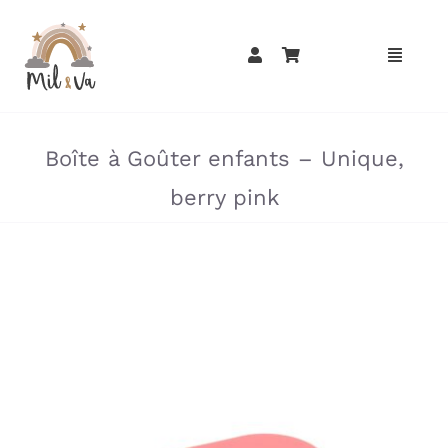
Passer
au
contenu
»
»
Boîte à Goûter enfants – Unique,
berry pink