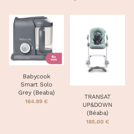
AJOUTER AU
PANIER
/
AJOUTER AU
DÉTAILS
PANIER
/
DÉTAILS
Babycook
Smart Solo
Grey (Beaba)
TRANSAT
164.99
€
UP&DOWN
(Béaba)
185.00
€