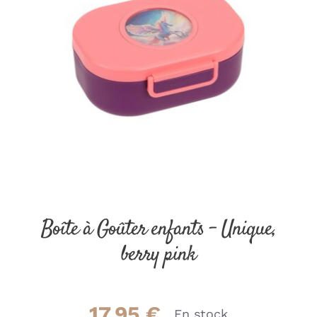
Boîte à Goûter enfants – Unique,
berry pink
17.95
€
En stock