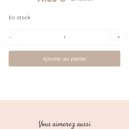
En stock
quantité
de
Boîte
Ajouter au panier
à
Goûter
enfants
-
Unique,
berry
pink
Vous aimerez aussi