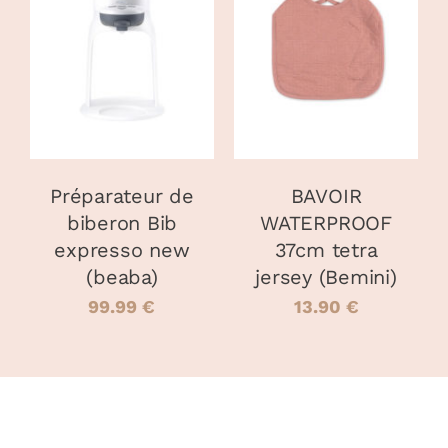
CHOIX DES
CHOIX DES
CE
CE
OPTIONS
/
OPTIONS
/
PRODUIT
PRODUIT
DÉTAILS
DÉTAILS
A
A
PLUSIEURS
PLUSIEURS
VARIATIONS.
VARIATIONS
LES
LES
OPTIONS
OPTIONS
PEUVENT
PEUVENT
Préparateur de
BAVOIR
ÊTRE
ÊTRE
biberon Bib
WATERPROOF
CHOISIES
CHOISIES
expresso new
37cm tetra
SUR
SUR
LA
LA
(beaba)
jersey (Bemini)
PAGE
PAGE
99.99
€
13.90
€
DU
DU
PRODUIT
PRODUIT