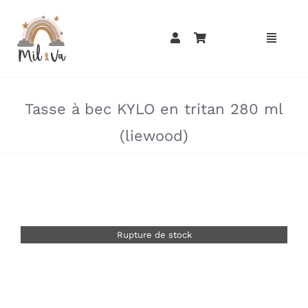
Passer
au
contenu
»
»
Tasse à bec KYLO en tritan 280 ml
(liewood)
Rupture de stock