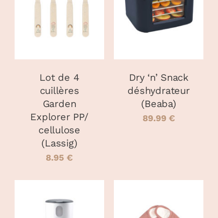
PANIER
/
DÉTAILS
DÉTAILS
Lot de 4
Dry ‘n’ Snack
cuillères
déshydrateur
Garden
(Beaba)
Explorer PP/
89.99
€
cellulose
(Lassig)
8.95
€