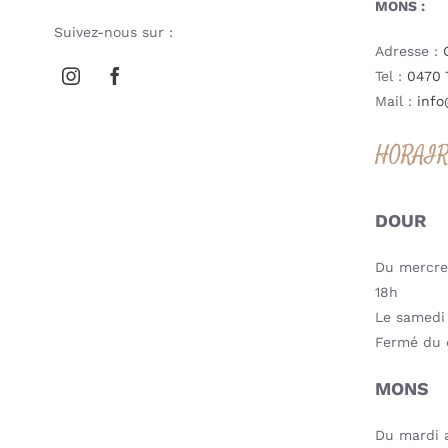
MONS :
Suivez-nous sur :
Adresse :
Tel :
0470 
Mail :
info
HORAI
DOUR
Du mercred
18h
Le samedi 
Fermé du 
MONS
Du mardi a