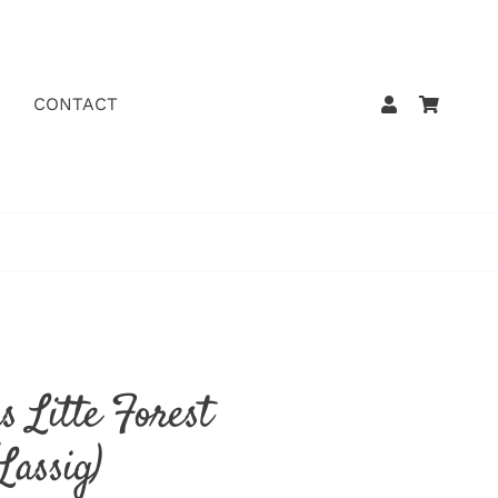
CONTACT
s Litte Forest
(Lassig)