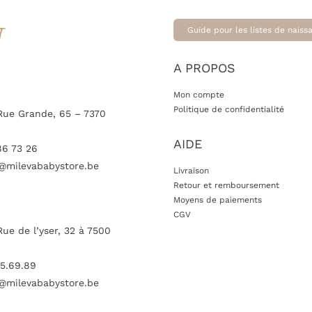
T
Guide pour les listes de naiss
A PROPOS
Mon compte
Politique de confidentialité
Rue Grande, 65 – 7370
AIDE
86 73 26
@milevababystore.be
Livraison
Retour et remboursement
Moyens de paiements
CGV
Rue de l’yser, 32 à 7500
5.69.89
@milevababystore.be