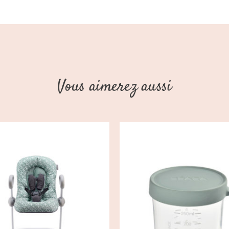
Vous aimerez aussi
OUTER AU PANIER
/
AJOUTER AU PANIER
DÉTAILS
DÉTAILS