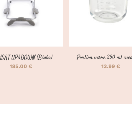
NSAT UP&DOWN (Béaba)
Portion verre 250 ml euca
185.00
€
13.99
€