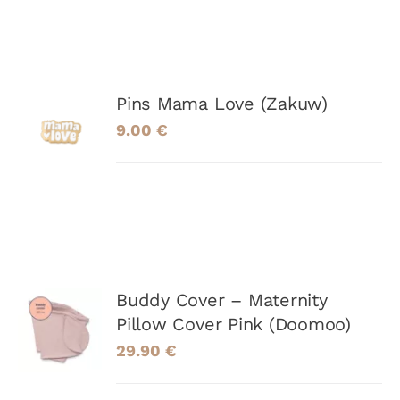
AJOUTER
Pins Mama Love (Zakuw)
AU
9.00
€
PANIER
/
DÉTAILS
AJOUTER
Buddy Cover – Maternity
AU
Pillow Cover Pink (Doomoo)
PANIER
29.90
€
/
DÉTAILS