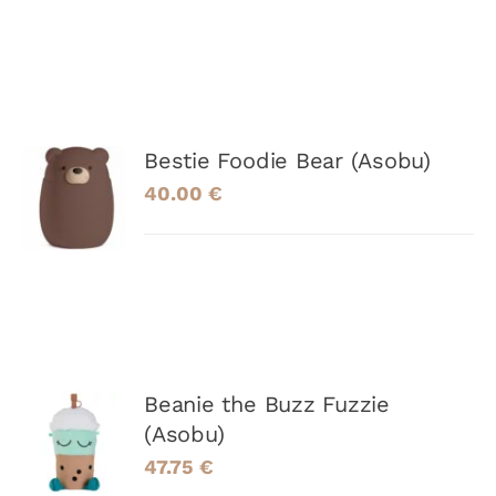
AJOUTER
Bestie Foodie Bear (Asobu)
AU
40.00
€
PANIER
/
DÉTAILS
AJOUTER
Beanie the Buzz Fuzzie
AU
(Asobu)
PANIER
47.75
€
/
DÉTAILS