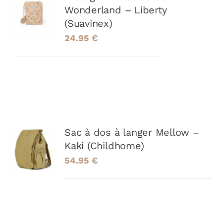
AU
Wonderland – Liberty
PANIER
(Suavinex)
/
24.95
€
DÉTAILS
AJOUTER
Sac à dos à langer Mellow –
AU
Kaki (Childhome)
PANIER
54.95
€
/
DÉTAILS