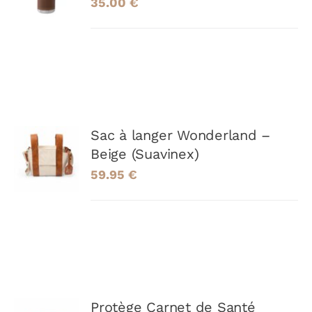
35.00
€
/
DÉTAILS
AJOUTER
Sac à langer Wonderland –
AU
Beige (Suavinex)
PANIER
59.95
€
/
DÉTAILS
AJOUTER
Protège Carnet de Santé