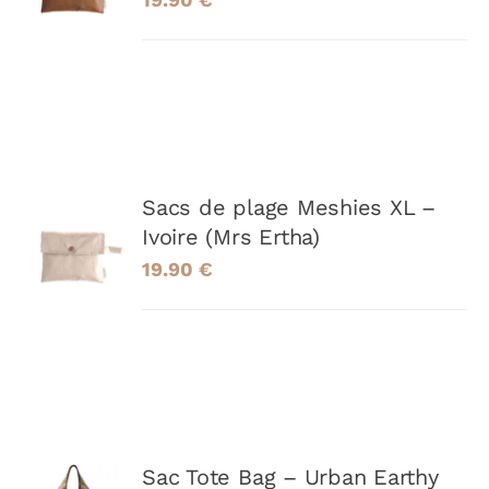
/
DÉTAILS
Sacs de plage Meshies XL –
AJOUTER
Ivoire (Mrs Ertha)
AU
PANIER
19.90
€
/
DÉTAILS
AJOUTER
Sac Tote Bag – Urban Earthy
AU