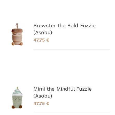
AJOUTER
Brewster the Bold Fuzzie
AU
(Asobu)
PANIER
47.75
€
/
DÉTAILS
AJOUTER
Mimi the Mindful Fuzzie
AU
(Asobu)
PANIER
47.75
€
/
DÉTAILS