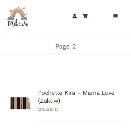
Passer
au
contenu
»
»
Page 2
AJOUTER
Pochette Kira – Mama Love
AU
(Zakuw)
PANIER
24.50
€
/
DÉTAILS