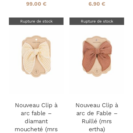
99.00
€
6.90
€
Rupture de stock
Rupture de stock
DÉTAILS
DÉTAILS
Nouveau Clip à
Nouveau Clip à
arc fable –
arc de Fable –
diamant
Ruillé (mrs
moucheté (mrs
ertha)