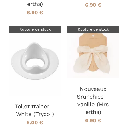
ertha)
6.90
€
6.90
€
Rupture de stock
Rupture de stock
DÉTAILS
DÉTAILS
Nouveaux
Srunchies –
vanille (Mrs
Toilet trainer –
ertha)
White (Tryco )
6.90
€
5.00
€