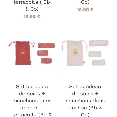
terracotta ( Bb
Co)
& Co)
16.90
€
16.90
€
AJOUTER AU
AJOUTER AU
PANIER
/
PANIER
/
DÉTAILS
DÉTAILS
Set bandeau
Set bandeau
de soins +
de soins +
manchons dans
manchons dans
pochon –
pochon (Bb &
terracotta (Bb &
Co)