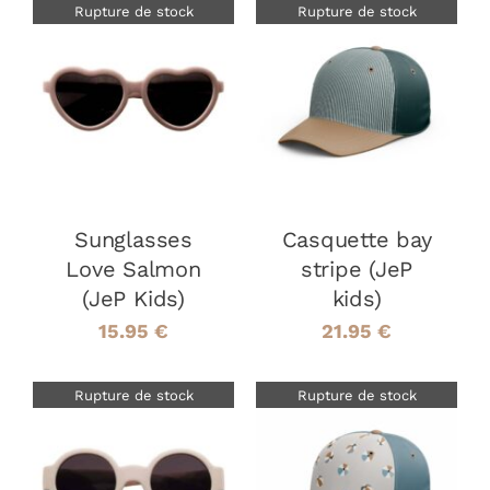
Rupture de stock
Rupture de stock
DÉTAILS
DÉTAILS
Sunglasses
Casquette bay
Love Salmon
stripe (JeP
(JeP Kids)
kids)
15.95
€
21.95
€
Rupture de stock
Rupture de stock
DÉTAILS
DÉTAILS