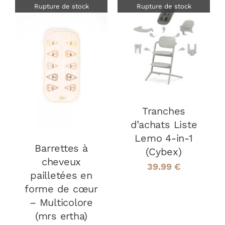
Rupture de stock
Rupture de stock
DÉTAILS
DÉTAILS
Tranches
d’achats Liste
Lemo 4-in-1
Barrettes à
(Cybex)
cheveux
39.99
€
pailletées en
forme de cœur
– Multicolore
(mrs ertha)