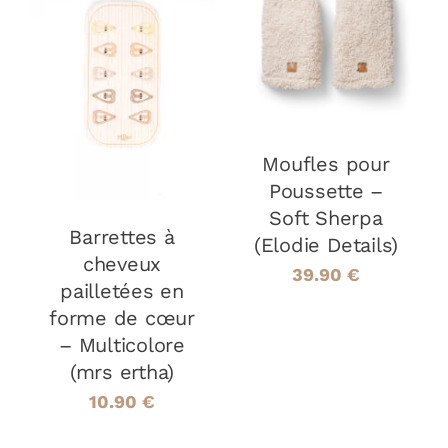
DÉTAILS
DÉTAILS
Moufles pour
Poussette –
Soft Sherpa
Barrettes à
(Elodie Details)
cheveux
39.90
€
pailletées en
forme de cœur
– Multicolore
(mrs ertha)
10.90
€