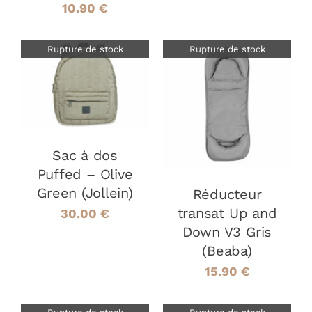
10.90
€
Rupture de stock
Rupture de stock
DÉTAILS
DÉTAILS
Sac à dos
Puffed – Olive
Green (Jollein)
Réducteur
transat Up and
30.00
€
Down V3 Gris
(Beaba)
15.90
€