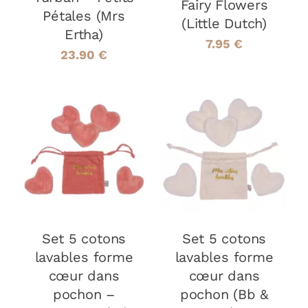
Fairy Flowers
SUR
Pétales (Mrs
(Little Dutch)
LA
Ertha)
PAGE
7.95
€
23.90
€
DU
PRODUIT
AJOUTER AU
AJOUTER AU
PANIER
/
PANIER
/
DÉTAILS
DÉTAILS
Set 5 cotons
Set 5 cotons
lavables forme
lavables forme
cœur dans
cœur dans
pochon –
pochon (Bb &