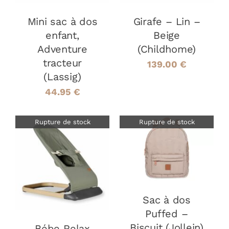
Mini sac à dos
Girafe – Lin –
enfant,
Beige
Adventure
(Childhome)
tracteur
139.00
€
(Lassig)
44.95
€
Rupture de stock
Rupture de stock
DÉTAILS
DÉTAILS
Sac à dos
Puffed –
Biscuit (Jollein)
Bébe Relax