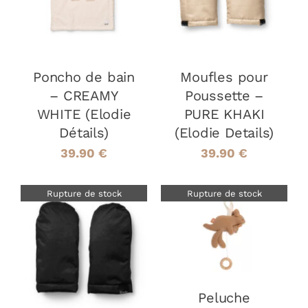
Poncho de bain
Moufles pour
– CREAMY
Poussette –
WHITE (Elodie
PURE KHAKI
Détails)
(Elodie Details)
39.90
€
39.90
€
Rupture de stock
Rupture de stock
DÉTAILS
DÉTAILS
Peluche