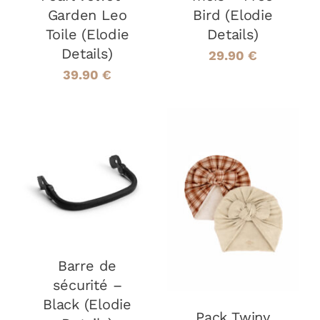
Garden Leo
Bird (Elodie
Toile (Elodie
Details)
Details)
29.90
€
39.90
€
AJOUTER AU
PANIER
/
CHOIX DES
DÉTAILS
CE
OPTIONS
/
PRODUIT
DÉTAILS
A
PLUSIEURS
VARIATIONS
Barre de
LES
sécurité –
OPTIONS
Black (Elodie
PEUVENT
Pack Twiny