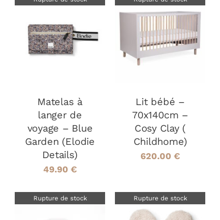
DÉTAILS
DÉTAILS
Matelas à
Lit bébé –
langer de
70x140cm –
voyage – Blue
Cosy Clay (
Garden (Elodie
Childhome)
Details)
620.00
€
49.90
€
Rupture de stock
Rupture de stock