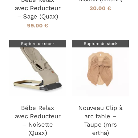
avec Reducteur
30.00
€
– Sage (Quax)
99.00
€
Rupture de stock
Rupture de stock
DÉTAILS
DÉTAILS
Bébe Relax
Nouveau Clip à
avec Reducteur
arc fable –
– Noisette
Taupe (mrs
(Quax)
ertha)