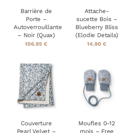
Barrière de
Attache-
Porte –
sucette Bois –
Autoverrouillante
Blueberry Bliss
– Noir (Quax)
(Elodie Details)
106.95
€
14.90
€
AJOUTER AU
AJOUTER AU
PANIER
/
PANIER
/
DÉTAILS
DÉTAILS
Couverture
Moufles 0-12
Pearl Velvet –
mois – Free