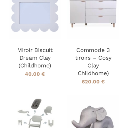
AJOUTER AU
AJOUTER AU
PANIER
/
PANIER
/
DÉTAILS
DÉTAILS
Miroir Biscuit
Commode 3
Dream Clay
tiroirs – Cosy
(Childhome)
Clay
Childhome)
40.00
€
620.00
€
AJOUTER AU
AJOUTER AU
PANIER
/
PANIER
/