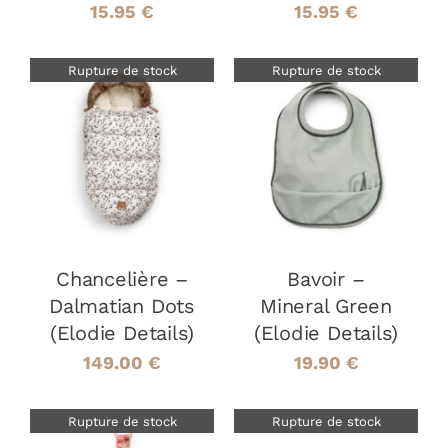
15.95
€
15.95
€
Rupture de stock
Rupture de stock
DÉTAILS
DÉTAILS
Chancelière –
Bavoir –
Dalmatian Dots
Mineral Green
(Elodie Details)
(Elodie Details)
149.00
€
19.90
€
Rupture de stock
Rupture de stock