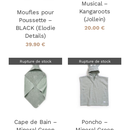
Musical –
Kangaroots
Moufles pour
(Jollein)
Poussette –
BLACK (Elodie
20.00
€
Details)
39.90
€
Rupture de stock
Rupture de stock
DÉTAILS
DÉTAILS
Cape de Bain –
Poncho –
Mineral Green
Mineral Green