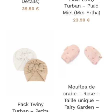
ÊTRE
Details)
Turban – Plaid
CHOISIES
39.90
€
SUR
Miel (Mrs Ertha)
LA
23.90
€
PAGE
DU
PRODUIT
AJOUTER AU
PANIER
/
CHOIX DES
DÉTAILS
CE
OPTIONS
/
PRODUIT
DÉTAILS
A
PLUSIEURS
VARIATIONS.
Moufles de
LES
crabe – Rose –
OPTIONS
Taille unique –
PEUVENT
Pack Twiny
ÊTRE
Fairy Garden –
Turban – Petits
CHOISIES