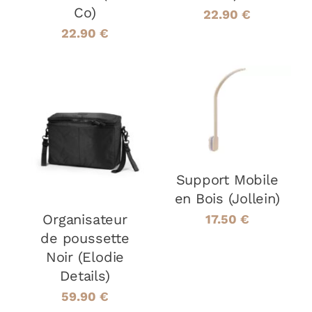
Co)
22.90
€
22.90
€
AJOUTER AU
PANIER
/
AJOUTER AU
DÉTAILS
PANIER
/
DÉTAILS
Support Mobile
en Bois (Jollein)
Organisateur
17.50
€
de poussette
Noir (Elodie
Details)
59.90
€