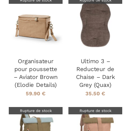
Rupture de stock
Rupture de stock
DÉTAILS
DÉTAILS
Organisateur
Ultimo 3 –
pour poussette
Reducteur de
– Aviator Brown
Chaise – Dark
(Elodie Details)
Grey (Quax)
59.90
€
35.50
€
Rupture de stock
Rupture de stock