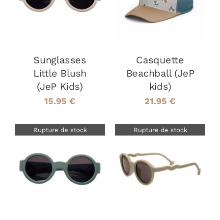
Sunglasses
Casquette
Little Blush
Beachball (JeP
(JeP Kids)
kids)
15.95
€
21.95
€
Rupture de stock
Rupture de stock
DÉTAILS
DÉTAILS