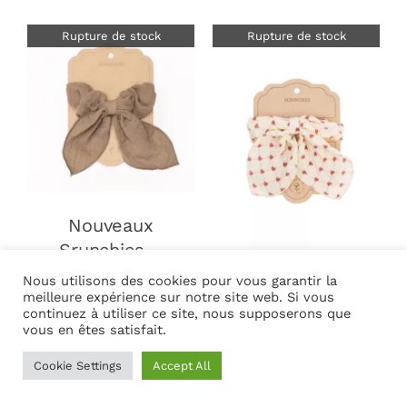
Rupture de stock
Rupture de stock
DÉTAILS
DÉTAILS
Nouveaux
Srunchies –
olive (Mrs
Nous utilisons des cookies pour vous garantir la
Nouveaux
ertha)
meilleure expérience sur notre site web. Si vous
continuez à utiliser ce site, nous supposerons que
Srunchies –
6.90
€
vous en êtes satisfait.
Belle racine
(Mrs ertha)
Cookie Settings
Accept All
6.90
€