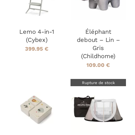
DÉTAILS
DÉTAILS
Lemo 4-in-1
Éléphant
(Cybex)
debout – Lin –
Gris
399.95
€
(Childhome)
109.00
€
Rupture de stock
AJOUTER AU
PANIER
/
DÉTAILS
DÉTAILS